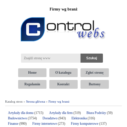
Firmy wg branż
Home
O katalogu
Zgłoś stronę
Regulamin
Kontakt
Buttony
Katalog stron »
Strona główna
»
Firmy wg branż
Artykuły dla domu
(1715)
Artykuły dla firm
(519)
Biura Podróży
(59)
Budownictwo
(3754)
Doradztwo
(943)
Elektronika
(316)
Finanse
(990)
Firmy internetowe
(273)
Firmy komputerowe
(137)