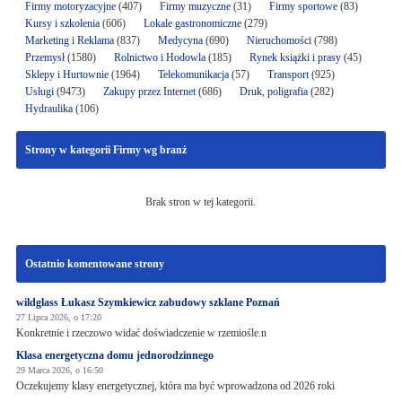
Firmy motoryzacyjne
(407)
Firmy muzyczne
(31)
Firmy sportowe
(83)
Kursy i szkolenia
(606)
Lokale gastronomiczne
(279)
Marketing i Reklama
(837)
Medycyna
(690)
Nieruchomości
(798)
Przemysł
(1580)
Rolnictwo i Hodowla
(185)
Rynek książki i prasy
(45)
Sklepy i Hurtownie
(1964)
Telekomunikacja
(57)
Transport
(925)
Usługi
(9473)
Zakupy przez Internet
(686)
Druk, poligrafia
(282)
Hydraulika
(106)
Strony w kategorii Firmy wg branż
Brak stron w tej kategorii.
Ostatnio komentowane strony
wildglass Łukasz Szymkiewicz zabudowy szklane Poznań
27 Lipca 2026, o 17:20
Konkretnie i rzeczowo widać doświadczenie w rzemiośle.n
Klasa energetyczna domu jednorodzinnego
29 Marca 2026, o 16:50
Oczekujemy klasy energetycznej, która ma być wprowadzona od 2026 roki