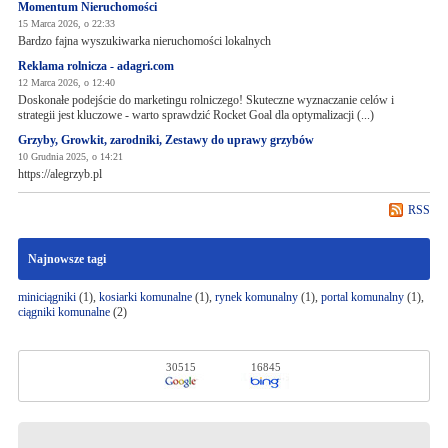
Momentum Nieruchomości
15 Marca 2026, o 22:33
Bardzo fajna wyszukiwarka nieruchomości lokalnych
Reklama rolnicza - adagri.com
12 Marca 2026, o 12:40
Doskonałe podejście do marketingu rolniczego! Skuteczne wyznaczanie celów i
strategii jest kluczowe - warto sprawdzić Rocket Goal dla optymalizacji (...)
Grzyby, Growkit, zarodniki, Zestawy do uprawy grzybów
10 Grudnia 2025, o 14:21
https://alegrzyb.pl
RSS
Najnowsze tagi
miniciągniki
(1),
kosiarki komunalne
(1),
rynek komunalny
(1),
portal komunalny
(1),
ciągniki komunalne
(2)
30515
16845