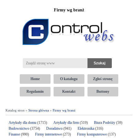
Firmy wg branż
Home
O katalogu
Zgłoś stronę
Regulamin
Kontakt
Buttony
Katalog stron »
Strona główna
»
Firmy wg branż
Artykuły dla domu
(1715)
Artykuły dla firm
(519)
Biura Podróży
(59)
Budownictwo
(3754)
Doradztwo
(941)
Elektronika
(316)
Finanse
(990)
Firmy internetowe
(273)
Firmy komputerowe
(137)