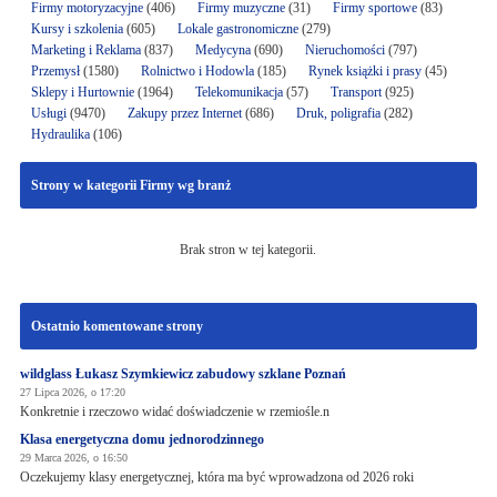
Firmy motoryzacyjne
(406)
Firmy muzyczne
(31)
Firmy sportowe
(83)
Kursy i szkolenia
(605)
Lokale gastronomiczne
(279)
Marketing i Reklama
(837)
Medycyna
(690)
Nieruchomości
(797)
Przemysł
(1580)
Rolnictwo i Hodowla
(185)
Rynek książki i prasy
(45)
Sklepy i Hurtownie
(1964)
Telekomunikacja
(57)
Transport
(925)
Usługi
(9470)
Zakupy przez Internet
(686)
Druk, poligrafia
(282)
Hydraulika
(106)
Strony w kategorii Firmy wg branż
Brak stron w tej kategorii.
Ostatnio komentowane strony
wildglass Łukasz Szymkiewicz zabudowy szklane Poznań
27 Lipca 2026, o 17:20
Konkretnie i rzeczowo widać doświadczenie w rzemiośle.n
Klasa energetyczna domu jednorodzinnego
29 Marca 2026, o 16:50
Oczekujemy klasy energetycznej, która ma być wprowadzona od 2026 roki