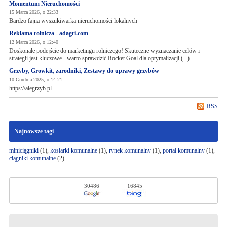
Momentum Nieruchomości
15 Marca 2026, o 22:33
Bardzo fajna wyszukiwarka nieruchomości lokalnych
Reklama rolnicza - adagri.com
12 Marca 2026, o 12:40
Doskonałe podejście do marketingu rolniczego! Skuteczne wyznaczanie celów i
strategii jest kluczowe - warto sprawdzić Rocket Goal dla optymalizacji (...)
Grzyby, Growkit, zarodniki, Zestawy do uprawy grzybów
10 Grudnia 2025, o 14:21
https://alegrzyb.pl
RSS
Najnowsze tagi
miniciągniki
(1),
kosiarki komunalne
(1),
rynek komunalny
(1),
portal komunalny
(1),
ciągniki komunalne
(2)
30486
16845