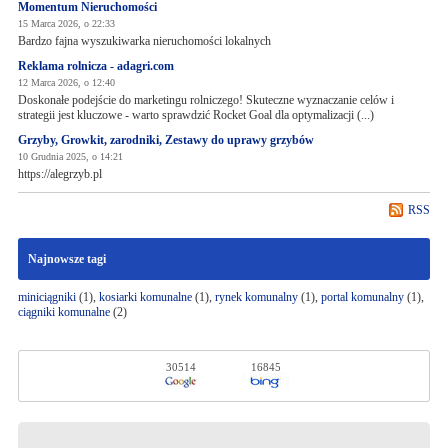
Momentum Nieruchomości
15 Marca 2026, o 22:33
Bardzo fajna wyszukiwarka nieruchomości lokalnych
Reklama rolnicza - adagri.com
12 Marca 2026, o 12:40
Doskonałe podejście do marketingu rolniczego! Skuteczne wyznaczanie celów i
strategii jest kluczowe - warto sprawdzić Rocket Goal dla optymalizacji (...)
Grzyby, Growkit, zarodniki, Zestawy do uprawy grzybów
10 Grudnia 2025, o 14:21
https://alegrzyb.pl
RSS
Najnowsze tagi
miniciągniki
(1),
kosiarki komunalne
(1),
rynek komunalny
(1),
portal komunalny
(1),
ciągniki komunalne
(2)
30514
16845