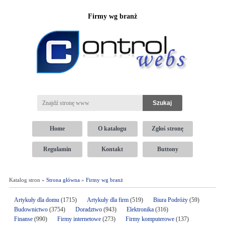
Firmy wg branż
Home
O katalogu
Zgłoś stronę
Regulamin
Kontakt
Buttony
Katalog stron »
Strona główna
»
Firmy wg branż
Artykuły dla domu
(1715)
Artykuły dla firm
(519)
Biura Podróży
(59)
Budownictwo
(3754)
Doradztwo
(943)
Elektronika
(316)
Finanse
(990)
Firmy internetowe
(273)
Firmy komputerowe
(137)