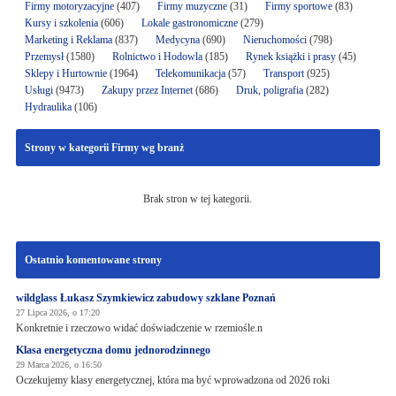
Firmy motoryzacyjne
(407)
Firmy muzyczne
(31)
Firmy sportowe
(83)
Kursy i szkolenia
(606)
Lokale gastronomiczne
(279)
Marketing i Reklama
(837)
Medycyna
(690)
Nieruchomości
(798)
Przemysł
(1580)
Rolnictwo i Hodowla
(185)
Rynek książki i prasy
(45)
Sklepy i Hurtownie
(1964)
Telekomunikacja
(57)
Transport
(925)
Usługi
(9473)
Zakupy przez Internet
(686)
Druk, poligrafia
(282)
Hydraulika
(106)
Strony w kategorii Firmy wg branż
Brak stron w tej kategorii.
Ostatnio komentowane strony
wildglass Łukasz Szymkiewicz zabudowy szklane Poznań
27 Lipca 2026, o 17:20
Konkretnie i rzeczowo widać doświadczenie w rzemiośle.n
Klasa energetyczna domu jednorodzinnego
29 Marca 2026, o 16:50
Oczekujemy klasy energetycznej, która ma być wprowadzona od 2026 roki