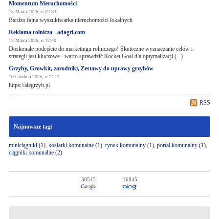
Momentum Nieruchomości
15 Marca 2026, o 22:33
Bardzo fajna wyszukiwarka nieruchomości lokalnych
Reklama rolnicza - adagri.com
12 Marca 2026, o 12:40
Doskonałe podejście do marketingu rolniczego! Skuteczne wyznaczanie celów i
strategii jest kluczowe - warto sprawdzić Rocket Goal dla optymalizacji (...)
Grzyby, Growkit, zarodniki, Zestawy do uprawy grzybów
10 Grudnia 2025, o 14:21
https://alegrzyb.pl
RSS
Najnowsze tagi
miniciągniki
(1),
kosiarki komunalne
(1),
rynek komunalny
(1),
portal komunalny
(1),
ciągniki komunalne
(2)
30515
16845