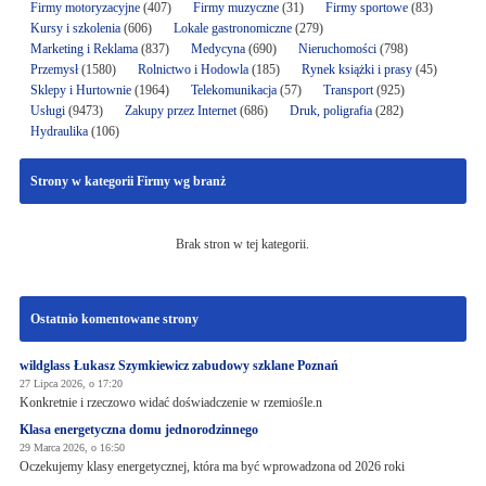
Firmy motoryzacyjne
(407)
Firmy muzyczne
(31)
Firmy sportowe
(83)
Kursy i szkolenia
(606)
Lokale gastronomiczne
(279)
Marketing i Reklama
(837)
Medycyna
(690)
Nieruchomości
(798)
Przemysł
(1580)
Rolnictwo i Hodowla
(185)
Rynek książki i prasy
(45)
Sklepy i Hurtownie
(1964)
Telekomunikacja
(57)
Transport
(925)
Usługi
(9473)
Zakupy przez Internet
(686)
Druk, poligrafia
(282)
Hydraulika
(106)
Strony w kategorii Firmy wg branż
Brak stron w tej kategorii.
Ostatnio komentowane strony
wildglass Łukasz Szymkiewicz zabudowy szklane Poznań
27 Lipca 2026, o 17:20
Konkretnie i rzeczowo widać doświadczenie w rzemiośle.n
Klasa energetyczna domu jednorodzinnego
29 Marca 2026, o 16:50
Oczekujemy klasy energetycznej, która ma być wprowadzona od 2026 roki