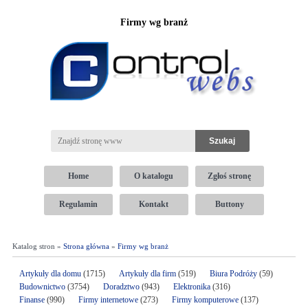
Firmy wg branż
Home
O katalogu
Zgłoś stronę
Regulamin
Kontakt
Buttony
Katalog stron »
Strona główna
»
Firmy wg branż
Artykuły dla domu
(1715)
Artykuły dla firm
(519)
Biura Podróży
(59)
Budownictwo
(3754)
Doradztwo
(943)
Elektronika
(316)
Finanse
(990)
Firmy internetowe
(273)
Firmy komputerowe
(137)