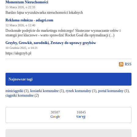
Momentum Nieruchomości
15 Marca 2026, o 22:33
Bardzo fajna wyszukiwarka nieruchomości lokalnych
Reklama rolnicza - adagri.com
12 Marca 2026, o 12:40
Doskonałe podejście do marketingu rolniczego! Skuteczne wyznaczanie celów i
strategii jest kluczowe - warto sprawdzić Rocket Goal dla optymalizacji (...)
Grzyby, Growkit, zarodniki, Zestawy do uprawy grzybów
10 Grudnia 2025, o 14:21
https://alegrzyb.pl
RSS
Najnowsze tagi
miniciągniki
(1),
kosiarki komunalne
(1),
rynek komunalny
(1),
portal komunalny
(1),
ciągniki komunalne
(2)
30507
16845