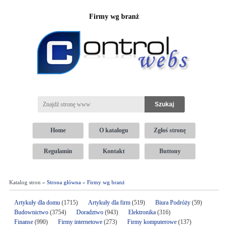
Firmy wg branż
Home
O katalogu
Zgłoś stronę
Regulamin
Kontakt
Buttony
Katalog stron »
Strona główna
»
Firmy wg branż
Artykuły dla domu
(1715)
Artykuły dla firm
(519)
Biura Podróży
(59)
Budownictwo
(3754)
Doradztwo
(943)
Elektronika
(316)
Finanse
(990)
Firmy internetowe
(273)
Firmy komputerowe
(137)