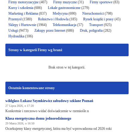
Firmy motoryzacyjne
(407)
Firmy muzyczne
(31)
Firmy sportowe
(83)
Kursy i szkolenia
(606)
Lokale gastronomiczne
(279)
Marketing i Reklama
(837)
Medycyna
(690)
Nieruchomości
(798)
Przemysł
(1580)
Rolnictwo i Hodowla
(185)
Rynek książki i prasy
(45)
Sklepy i Hurtownie
(1964)
Telekomunikacja
(57)
Transport
(925)
Usługi
(9473)
Zakupy przez Internet
(686)
Druk, poligrafia
(282)
Hydraulika
(106)
Strony w kategorii Firmy wg branż
Brak stron w tej kategorii.
Ostatnio komentowane strony
wildglass Łukasz Szymkiewicz zabudowy szklane Poznań
27 Lipca 2026, o 17:20
Konkretnie i rzeczowo widać doświadczenie w rzemiośle.n
Klasa energetyczna domu jednorodzinnego
29 Marca 2026, o 16:50
Oczekujemy klasy energetycznej, która ma być wprowadzona od 2026 roki