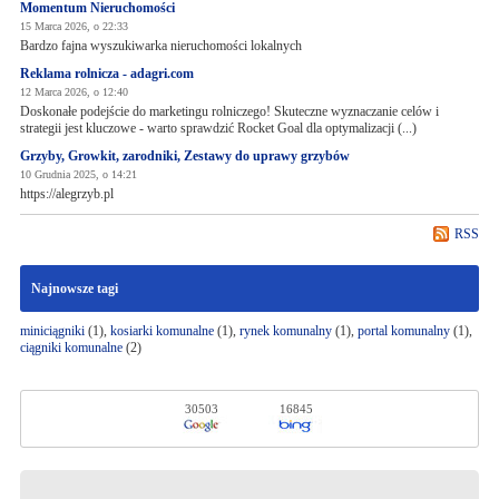
Momentum Nieruchomości
15 Marca 2026, o 22:33
Bardzo fajna wyszukiwarka nieruchomości lokalnych
Reklama rolnicza - adagri.com
12 Marca 2026, o 12:40
Doskonałe podejście do marketingu rolniczego! Skuteczne wyznaczanie celów i
strategii jest kluczowe - warto sprawdzić Rocket Goal dla optymalizacji (...)
Grzyby, Growkit, zarodniki, Zestawy do uprawy grzybów
10 Grudnia 2025, o 14:21
https://alegrzyb.pl
RSS
Najnowsze tagi
miniciągniki
(1),
kosiarki komunalne
(1),
rynek komunalny
(1),
portal komunalny
(1),
ciągniki komunalne
(2)
30503
16845