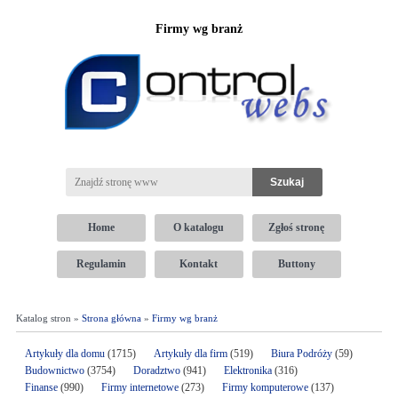
Firmy wg branż
Home
O katalogu
Zgłoś stronę
Regulamin
Kontakt
Buttony
Katalog stron »
Strona główna
»
Firmy wg branż
Artykuły dla domu
(1715)
Artykuły dla firm
(519)
Biura Podróży
(59)
Budownictwo
(3754)
Doradztwo
(941)
Elektronika
(316)
Finanse
(990)
Firmy internetowe
(273)
Firmy komputerowe
(137)