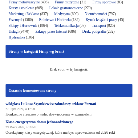
Firmy motoryzacyjne
(406)
Firmy muzyczne
(31)
Firmy sportowe
(83)
Kursy i szkolenia
(605)
Lokale gastronomiczne
(279)
Marketing i Reklama
(837)
Medycyna
(690)
Nieruchomości
(797)
Przemysł
(1580)
Rolnictwo i Hodowla
(185)
Rynek książki i prasy
(45)
Sklepy i Hurtownie
(1964)
Telekomunikacja
(57)
Transport
(925)
Usługi
(9470)
Zakupy przez Internet
(686)
Druk, poligrafia
(282)
Hydraulika
(106)
Strony w kategorii Firmy wg branż
Brak stron w tej kategorii.
Ostatnio komentowane strony
wildglass Łukasz Szymkiewicz zabudowy szklane Poznań
27 Lipca 2026, o 17:20
Konkretnie i rzeczowo widać doświadczenie w rzemiośle.n
Klasa energetyczna domu jednorodzinnego
29 Marca 2026, o 16:50
Oczekujemy klasy energetycznej, która ma być wprowadzona od 2026 roki