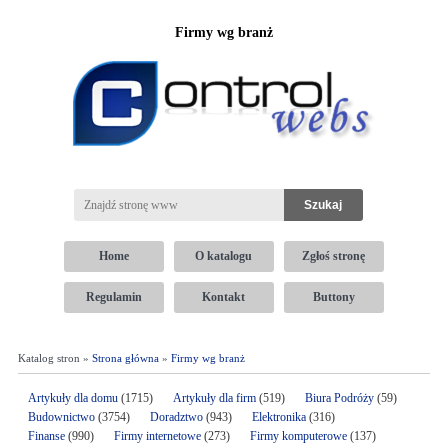
Firmy wg branż
Home
O katalogu
Zgłoś stronę
Regulamin
Kontakt
Buttony
Katalog stron »
Strona główna
»
Firmy wg branż
Artykuły dla domu
(1715)
Artykuły dla firm
(519)
Biura Podróży
(59)
Budownictwo
(3754)
Doradztwo
(943)
Elektronika
(316)
Finanse
(990)
Firmy internetowe
(273)
Firmy komputerowe
(137)