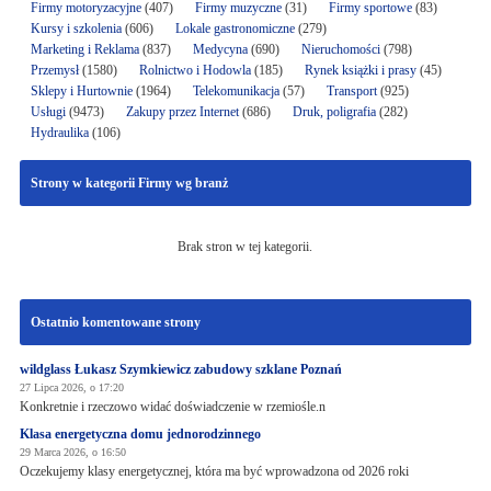
Firmy motoryzacyjne
(407)
Firmy muzyczne
(31)
Firmy sportowe
(83)
Kursy i szkolenia
(606)
Lokale gastronomiczne
(279)
Marketing i Reklama
(837)
Medycyna
(690)
Nieruchomości
(798)
Przemysł
(1580)
Rolnictwo i Hodowla
(185)
Rynek książki i prasy
(45)
Sklepy i Hurtownie
(1964)
Telekomunikacja
(57)
Transport
(925)
Usługi
(9473)
Zakupy przez Internet
(686)
Druk, poligrafia
(282)
Hydraulika
(106)
Strony w kategorii Firmy wg branż
Brak stron w tej kategorii.
Ostatnio komentowane strony
wildglass Łukasz Szymkiewicz zabudowy szklane Poznań
27 Lipca 2026, o 17:20
Konkretnie i rzeczowo widać doświadczenie w rzemiośle.n
Klasa energetyczna domu jednorodzinnego
29 Marca 2026, o 16:50
Oczekujemy klasy energetycznej, która ma być wprowadzona od 2026 roki