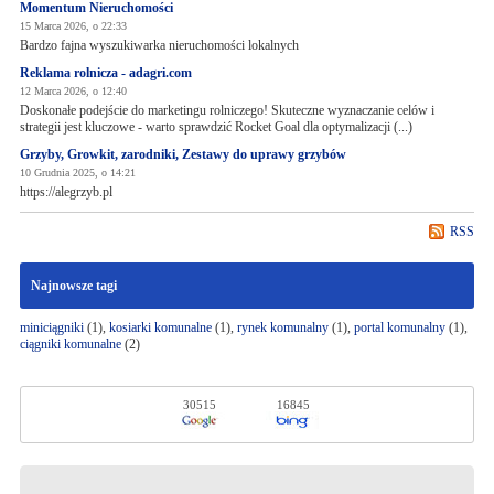
Momentum Nieruchomości
15 Marca 2026, o 22:33
Bardzo fajna wyszukiwarka nieruchomości lokalnych
Reklama rolnicza - adagri.com
12 Marca 2026, o 12:40
Doskonałe podejście do marketingu rolniczego! Skuteczne wyznaczanie celów i
strategii jest kluczowe - warto sprawdzić Rocket Goal dla optymalizacji (...)
Grzyby, Growkit, zarodniki, Zestawy do uprawy grzybów
10 Grudnia 2025, o 14:21
https://alegrzyb.pl
RSS
Najnowsze tagi
miniciągniki
(1),
kosiarki komunalne
(1),
rynek komunalny
(1),
portal komunalny
(1),
ciągniki komunalne
(2)
30515
16845