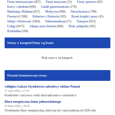
Firmy motoryzacyjne
(407)
Firmy muzyczne
(31)
Firmy sportowe
(83)
Kursy i szkolenia
(606)
Lokale gastronomiczne
(279)
Marketing i Reklama
(837)
Medycyna
(690)
Nieruchomości
(798)
Przemysł
(1580)
Rolnictwo i Hodowla
(185)
Rynek książki i prasy
(45)
Sklepy i Hurtownie
(1964)
Telekomunikacja
(57)
Transport
(925)
Usługi
(9473)
Zakupy przez Internet
(686)
Druk, poligrafia
(282)
Hydraulika
(106)
Strony w kategorii Firmy wg branż
Brak stron w tej kategorii.
Ostatnio komentowane strony
wildglass Łukasz Szymkiewicz zabudowy szklane Poznań
27 Lipca 2026, o 17:20
Konkretnie i rzeczowo widać doświadczenie w rzemiośle.n
Klasa energetyczna domu jednorodzinnego
29 Marca 2026, o 16:50
Oczekujemy klasy energetycznej, która ma być wprowadzona od 2026 roki