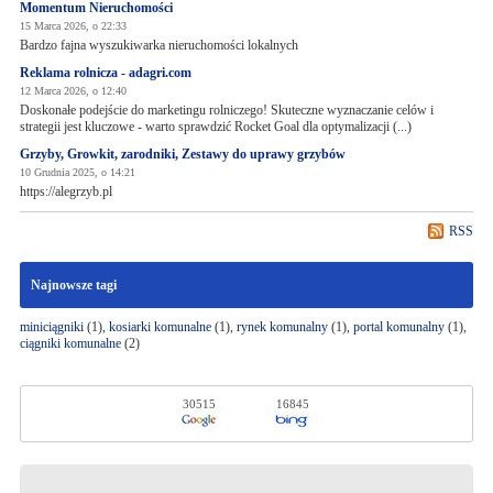
Momentum Nieruchomości
15 Marca 2026, o 22:33
Bardzo fajna wyszukiwarka nieruchomości lokalnych
Reklama rolnicza - adagri.com
12 Marca 2026, o 12:40
Doskonałe podejście do marketingu rolniczego! Skuteczne wyznaczanie celów i
strategii jest kluczowe - warto sprawdzić Rocket Goal dla optymalizacji (...)
Grzyby, Growkit, zarodniki, Zestawy do uprawy grzybów
10 Grudnia 2025, o 14:21
https://alegrzyb.pl
RSS
Najnowsze tagi
miniciągniki
(1),
kosiarki komunalne
(1),
rynek komunalny
(1),
portal komunalny
(1),
ciągniki komunalne
(2)
30515
16845