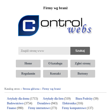
Firmy wg branż
Home
O katalogu
Zgłoś stronę
Regulamin
Kontakt
Buttony
Katalog stron »
Strona główna
»
Firmy wg branż
Artykuły dla domu
(1715)
Artykuły dla firm
(519)
Biura Podróży
(59)
Budownictwo
(3754)
Doradztwo
(943)
Elektronika
(316)
Finanse
(990)
Firmy internetowe
(273)
Firmy komputerowe
(137)