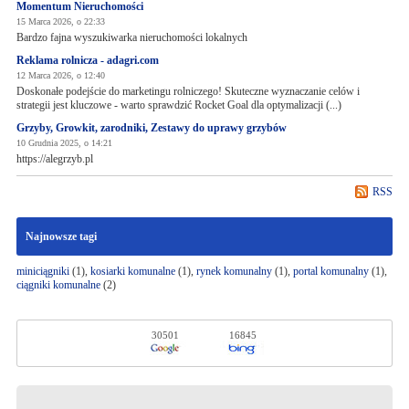
Momentum Nieruchomości
15 Marca 2026, o 22:33
Bardzo fajna wyszukiwarka nieruchomości lokalnych
Reklama rolnicza - adagri.com
12 Marca 2026, o 12:40
Doskonałe podejście do marketingu rolniczego! Skuteczne wyznaczanie celów i
strategii jest kluczowe - warto sprawdzić Rocket Goal dla optymalizacji (...)
Grzyby, Growkit, zarodniki, Zestawy do uprawy grzybów
10 Grudnia 2025, o 14:21
https://alegrzyb.pl
RSS
Najnowsze tagi
miniciągniki
(1),
kosiarki komunalne
(1),
rynek komunalny
(1),
portal komunalny
(1),
ciągniki komunalne
(2)
30501
16845