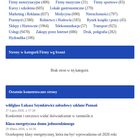
Firmy motoryzacyjne
(406)
Firmy muzyczne
(31)
Firmy sportowe
(83)
Kursy i szkolenia
(605)
Lokale gastronomiczne
(279)
Marketing i Reklama
(837)
Medycyna
(690)
Nieruchomości
(797)
Przemysł
(1580)
Rolnictwo i Hodowla
(185)
Rynek książki i prasy
(45)
Sklepy i Hurtownie
(1964)
Telekomunikacja
(57)
Transport
(925)
Usługi
(9470)
Zakupy przez Internet
(686)
Druk, poligrafia
(282)
Hydraulika
(106)
Strony w kategorii Firmy wg branż
Brak stron w tej kategorii.
Ostatnio komentowane strony
wildglass Łukasz Szymkiewicz zabudowy szklane Poznań
27 Lipca 2026, o 17:20
Konkretnie i rzeczowo widać doświadczenie w rzemiośle.n
Klasa energetyczna domu jednorodzinnego
29 Marca 2026, o 16:50
Oczekujemy klasy energetycznej, która ma być wprowadzona od 2026 roki