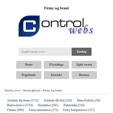
Firmy wg branż
Home
O katalogu
Zgłoś stronę
Regulamin
Kontakt
Buttony
Katalog stron »
Strona główna
»
Firmy wg branż
Artykuły dla domu
(1715)
Artykuły dla firm
(519)
Biura Podróży
(59)
Budownictwo
(3754)
Doradztwo
(941)
Elektronika
(316)
Finanse
(990)
Firmy internetowe
(273)
Firmy komputerowe
(137)