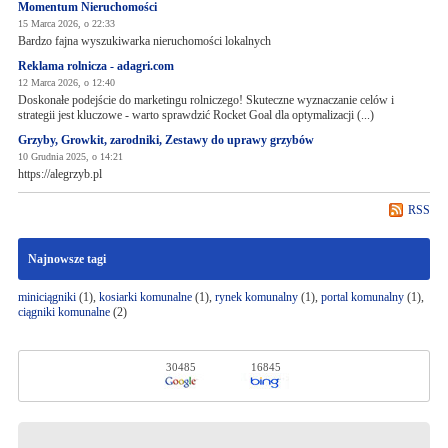
Momentum Nieruchomości
15 Marca 2026, o 22:33
Bardzo fajna wyszukiwarka nieruchomości lokalnych
Reklama rolnicza - adagri.com
12 Marca 2026, o 12:40
Doskonałe podejście do marketingu rolniczego! Skuteczne wyznaczanie celów i
strategii jest kluczowe - warto sprawdzić Rocket Goal dla optymalizacji (...)
Grzyby, Growkit, zarodniki, Zestawy do uprawy grzybów
10 Grudnia 2025, o 14:21
https://alegrzyb.pl
RSS
Najnowsze tagi
miniciągniki
(1),
kosiarki komunalne
(1),
rynek komunalny
(1),
portal komunalny
(1),
ciągniki komunalne
(2)
30485
16845