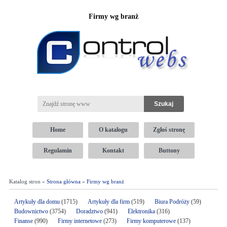
Firmy wg branż
Home
O katalogu
Zgłoś stronę
Regulamin
Kontakt
Buttony
Katalog stron »
Strona główna
»
Firmy wg branż
Artykuły dla domu
(1715)
Artykuły dla firm
(519)
Biura Podróży
(59)
Budownictwo
(3754)
Doradztwo
(941)
Elektronika
(316)
Finanse
(990)
Firmy internetowe
(273)
Firmy komputerowe
(137)