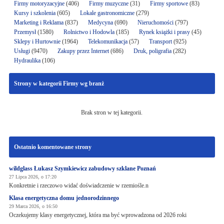
Firmy motoryzacyjne
(406)
Firmy muzyczne
(31)
Firmy sportowe
(83)
Kursy i szkolenia
(605)
Lokale gastronomiczne
(279)
Marketing i Reklama
(837)
Medycyna
(690)
Nieruchomości
(797)
Przemysł
(1580)
Rolnictwo i Hodowla
(185)
Rynek książki i prasy
(45)
Sklepy i Hurtownie
(1964)
Telekomunikacja
(57)
Transport
(925)
Usługi
(9470)
Zakupy przez Internet
(686)
Druk, poligrafia
(282)
Hydraulika
(106)
Strony w kategorii Firmy wg branż
Brak stron w tej kategorii.
Ostatnio komentowane strony
wildglass Łukasz Szymkiewicz zabudowy szklane Poznań
27 Lipca 2026, o 17:20
Konkretnie i rzeczowo widać doświadczenie w rzemiośle.n
Klasa energetyczna domu jednorodzinnego
29 Marca 2026, o 16:50
Oczekujemy klasy energetycznej, która ma być wprowadzona od 2026 roki