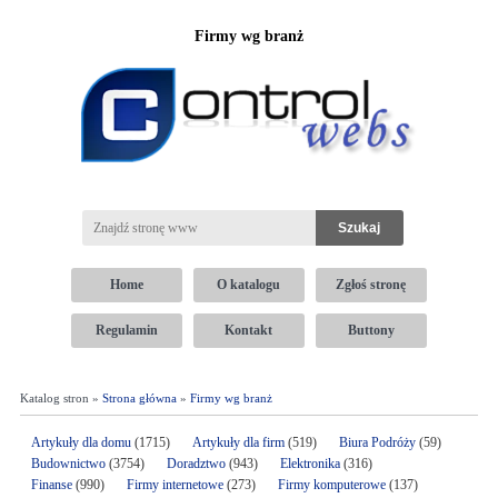
Firmy wg branż
Home
O katalogu
Zgłoś stronę
Regulamin
Kontakt
Buttony
Katalog stron »
Strona główna
»
Firmy wg branż
Artykuły dla domu
(1715)
Artykuły dla firm
(519)
Biura Podróży
(59)
Budownictwo
(3754)
Doradztwo
(943)
Elektronika
(316)
Finanse
(990)
Firmy internetowe
(273)
Firmy komputerowe
(137)