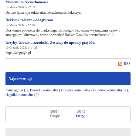
Momentum Nieruchomości
15 Marca 2026, o 22:33
Bardzo fajna wyszukiwarka nieruchomości lokalnych
Reklama rolnicza - adagri.com
12 Marca 2026, o 12:40
Doskonałe podejście do marketingu rolniczego! Skuteczne wyznaczanie celów i
strategii jest kluczowe - warto sprawdzić Rocket Goal dla optymalizacji (...)
Grzyby, Growkit, zarodniki, Zestawy do uprawy grzybów
10 Grudnia 2025, o 14:21
https://alegrzyb.pl
RSS
Najnowsze tagi
miniciągniki
(1),
kosiarki komunalne
(1),
rynek komunalny
(1),
portal komunalny
(1),
ciągniki komunalne
(2)
30514
16845