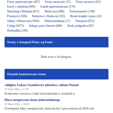
Firmy motoryzacyjne
(407)
Firmy muzyczne
(31)
Firmy sportowe
(83)
Kursy i szkolenia
(606)
Lokale gastronomiczne
(279)
Marketing i Reklama
(837)
Medycyna
(690)
Nieruchomości
(798)
Przemysł
(1580)
Rolnictwo i Hodowla
(185)
Rynek książki i prasy
(45)
Sklepy i Hurtownie
(1964)
Telekomunikacja
(57)
Transport
(925)
Usługi
(9473)
Zakupy przez Internet
(686)
Druk, poligrafia
(282)
Hydraulika
(106)
Strony w kategorii Firmy wg branż
Brak stron w tej kategorii.
Ostatnio komentowane strony
wildglass Łukasz Szymkiewicz zabudowy szklane Poznań
27 Lipca 2026, o 17:20
Konkretnie i rzeczowo widać doświadczenie w rzemiośle.n
Klasa energetyczna domu jednorodzinnego
29 Marca 2026, o 16:50
Oczekujemy klasy energetycznej, która ma być wprowadzona od 2026 roki