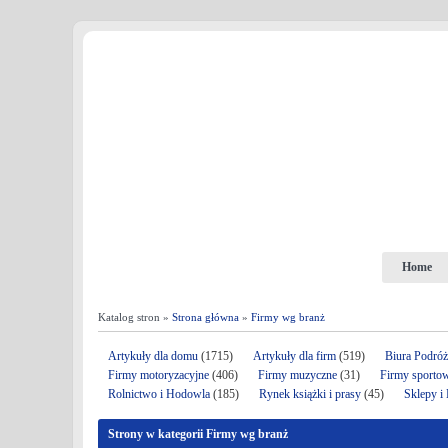
Home
Katalog stron »
Strona główna
»
Firmy wg branż
Artykuły dla domu
(1715)
Artykuły dla firm
(519)
Biura Podró
Firmy motoryzacyjne
(406)
Firmy muzyczne
(31)
Firmy sporto
Rolnictwo i Hodowla
(185)
Rynek książki i prasy
(45)
Sklepy i
Strony w kategorii Firmy wg branż