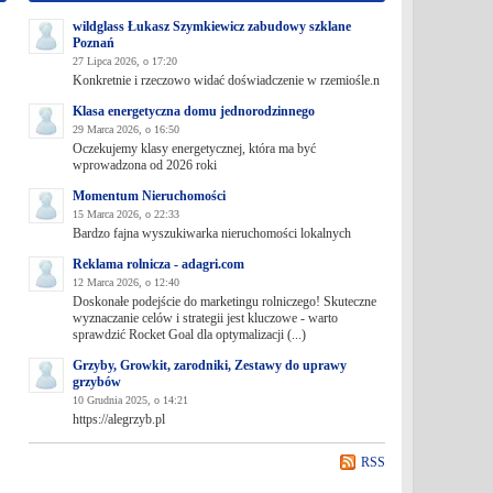
wildglass Łukasz Szymkiewicz zabudowy szklane
Poznań
27 Lipca 2026, o 17:20
Konkretnie i rzeczowo widać doświadczenie w rzemiośle.n
Klasa energetyczna domu jednorodzinnego
29 Marca 2026, o 16:50
Oczekujemy klasy energetycznej, która ma być
wprowadzona od 2026 roki
Momentum Nieruchomości
15 Marca 2026, o 22:33
Bardzo fajna wyszukiwarka nieruchomości lokalnych
Reklama rolnicza - adagri.com
12 Marca 2026, o 12:40
Doskonałe podejście do marketingu rolniczego! Skuteczne
wyznaczanie celów i strategii jest kluczowe - warto
sprawdzić Rocket Goal dla optymalizacji (...)
Grzyby, Growkit, zarodniki, Zestawy do uprawy
grzybów
10 Grudnia 2025, o 14:21
https://alegrzyb.pl
RSS