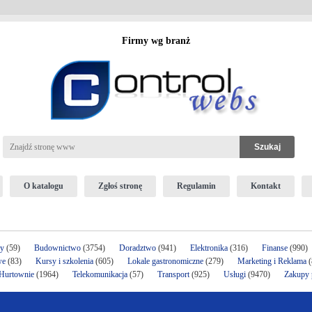
Firmy wg branż
O katalogu
Zgłoś stronę
Regulamin
Kontakt
ży
(59)
Budownictwo
(3754)
Doradztwo
(941)
Elektronika
(316)
Finanse
(990)
we
(83)
Kursy i szkolenia
(605)
Lokale gastronomiczne
(279)
Marketing i Reklama
(
 Hurtownie
(1964)
Telekomunikacja
(57)
Transport
(925)
Usługi
(9470)
Zakupy p