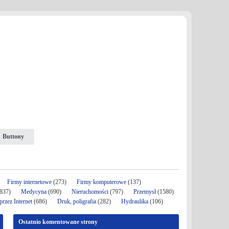
Buttony
Firmy internetowe
(273)
Firmy komputerowe
(137)
837)
Medycyna
(690)
Nieruchomości
(797)
Przemysł
(1580)
rzez Internet
(686)
Druk, poligrafia
(282)
Hydraulika
(106)
Ostatnio komentowane strony