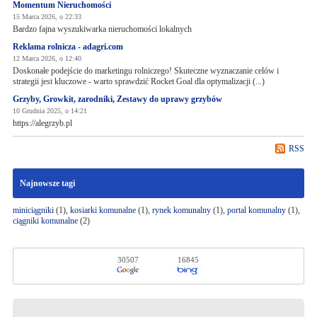
Momentum Nieruchomości
15 Marca 2026, o 22:33
Bardzo fajna wyszukiwarka nieruchomości lokalnych
Reklama rolnicza - adagri.com
12 Marca 2026, o 12:40
Doskonałe podejście do marketingu rolniczego! Skuteczne wyznaczanie celów i
strategii jest kluczowe - warto sprawdzić Rocket Goal dla optymalizacji (...)
Grzyby, Growkit, zarodniki, Zestawy do uprawy grzybów
10 Grudnia 2025, o 14:21
https://alegrzyb.pl
RSS
Najnowsze tagi
miniciągniki
(1),
kosiarki komunalne
(1),
rynek komunalny
(1),
portal komunalny
(1),
ciągniki komunalne
(2)
30507
16845