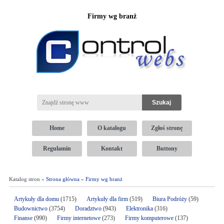
Firmy wg branż
Home
O katalogu
Zgłoś stronę
Regulamin
Kontakt
Buttony
Katalog stron »
Strona główna
»
Firmy wg branż
Artykuły dla domu
(1715)
Artykuły dla firm
(519)
Biura Podróży
(59)
Budownictwo
(3754)
Doradztwo
(943)
Elektronika
(316)
Finanse
(990)
Firmy internetowe
(273)
Firmy komputerowe
(137)