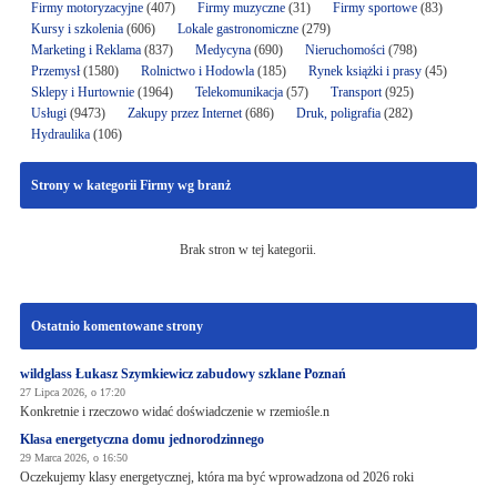
Firmy motoryzacyjne
(407)
Firmy muzyczne
(31)
Firmy sportowe
(83)
Kursy i szkolenia
(606)
Lokale gastronomiczne
(279)
Marketing i Reklama
(837)
Medycyna
(690)
Nieruchomości
(798)
Przemysł
(1580)
Rolnictwo i Hodowla
(185)
Rynek książki i prasy
(45)
Sklepy i Hurtownie
(1964)
Telekomunikacja
(57)
Transport
(925)
Usługi
(9473)
Zakupy przez Internet
(686)
Druk, poligrafia
(282)
Hydraulika
(106)
Strony w kategorii Firmy wg branż
Brak stron w tej kategorii.
Ostatnio komentowane strony
wildglass Łukasz Szymkiewicz zabudowy szklane Poznań
27 Lipca 2026, o 17:20
Konkretnie i rzeczowo widać doświadczenie w rzemiośle.n
Klasa energetyczna domu jednorodzinnego
29 Marca 2026, o 16:50
Oczekujemy klasy energetycznej, która ma być wprowadzona od 2026 roki