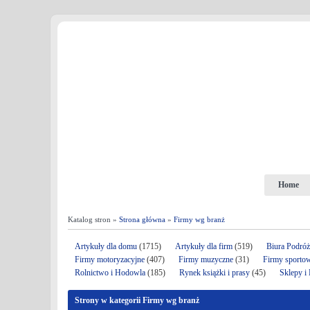
Home
Katalog stron »
Strona główna
»
Firmy wg branż
Artykuły dla domu
(1715)
Artykuły dla firm
(519)
Biura Podró
Firmy motoryzacyjne
(407)
Firmy muzyczne
(31)
Firmy sporto
Rolnictwo i Hodowla
(185)
Rynek książki i prasy
(45)
Sklepy i
Strony w kategorii Firmy wg branż