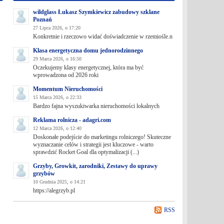
wildglass Łukasz Szymkiewicz zabudowy szklane
Poznań
27 Lipca 2026, o 17:20
Konkretnie i rzeczowo widać doświadczenie w rzemiośle.n
Klasa energetyczna domu jednorodzinnego
29 Marca 2026, o 16:50
Oczekujemy klasy energetycznej, która ma być
wprowadzona od 2026 roki
Momentum Nieruchomości
15 Marca 2026, o 22:33
Bardzo fajna wyszukiwarka nieruchomości lokalnych
Reklama rolnicza - adagri.com
12 Marca 2026, o 12:40
Doskonałe podejście do marketingu rolniczego! Skuteczne
wyznaczanie celów i strategii jest kluczowe - warto
sprawdzić Rocket Goal dla optymalizacji (...)
Grzyby, Growkit, zarodniki, Zestawy do uprawy
grzybów
10 Grudnia 2025, o 14:21
https://alegrzyb.pl
RSS