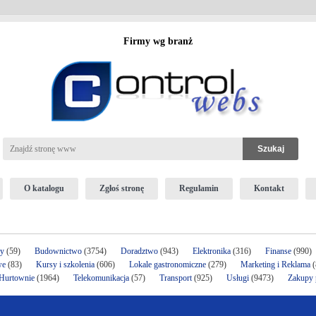
Firmy wg branż
O katalogu
Zgłoś stronę
Regulamin
Kontakt
ży
(59)
Budownictwo
(3754)
Doradztwo
(943)
Elektronika
(316)
Finanse
(990)
we
(83)
Kursy i szkolenia
(606)
Lokale gastronomiczne
(279)
Marketing i Reklama
(
 Hurtownie
(1964)
Telekomunikacja
(57)
Transport
(925)
Usługi
(9473)
Zakupy p