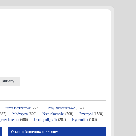
Buttony
Firmy internetowe
(273)
Firmy komputerowe
(137)
837)
Medycyna
(690)
Nieruchomości
(798)
Przemysł
(1580)
rzez Internet
(686)
Druk, poligrafia
(282)
Hydraulika
(106)
Ostatnio komentowane strony