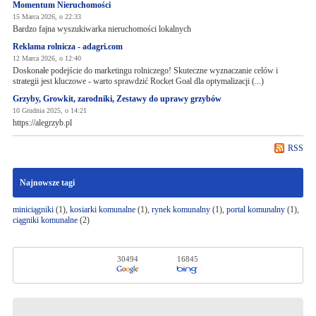
Momentum Nieruchomości
15 Marca 2026, o 22:33
Bardzo fajna wyszukiwarka nieruchomości lokalnych
Reklama rolnicza - adagri.com
12 Marca 2026, o 12:40
Doskonałe podejście do marketingu rolniczego! Skuteczne wyznaczanie celów i
strategii jest kluczowe - warto sprawdzić Rocket Goal dla optymalizacji (...)
Grzyby, Growkit, zarodniki, Zestawy do uprawy grzybów
10 Grudnia 2025, o 14:21
https://alegrzyb.pl
RSS
Najnowsze tagi
miniciągniki
(1),
kosiarki komunalne
(1),
rynek komunalny
(1),
portal komunalny
(1),
ciągniki komunalne
(2)
30494
16845