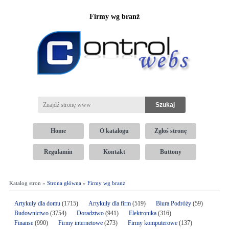
Firmy wg branż
Home
O katalogu
Zgłoś stronę
Regulamin
Kontakt
Buttony
Katalog stron »
Strona główna
»
Firmy wg branż
Artykuły dla domu
(1715)
Artykuły dla firm
(519)
Biura Podróży
(59)
Budownictwo
(3754)
Doradztwo
(941)
Elektronika
(316)
Finanse
(990)
Firmy internetowe
(273)
Firmy komputerowe
(137)