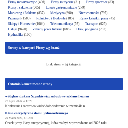
Firmy motoryzacyjne
(406)
Firmy muzyczne
(31)
Firmy sportowe
(83)
Kursy i szkolenia
(605)
Lokale gastronomiczne
(279)
Marketing i Reklama
(837)
Medycyna
(690)
Nieruchomości
(797)
Przemysł
(1580)
Rolnictwo i Hodowla
(185)
Rynek książki i prasy
(45)
Sklepy i Hurtownie
(1964)
Telekomunikacja
(57)
Transport
(925)
Usługi
(9470)
Zakupy przez Internet
(686)
Druk, poligrafia
(282)
Hydraulika
(106)
Strony w kategorii Firmy wg branż
Brak stron w tej kategorii.
Ostatnio komentowane strony
wildglass Łukasz Szymkiewicz zabudowy szklane Poznań
27 Lipca 2026, o 17:20
Konkretnie i rzeczowo widać doświadczenie w rzemiośle.n
Klasa energetyczna domu jednorodzinnego
29 Marca 2026, o 16:50
Oczekujemy klasy energetycznej, która ma być wprowadzona od 2026 roki