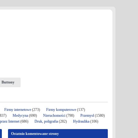
Buttony
Firmy internetowe
(273)
Firmy komputerowe
(137)
837)
Medycyna
(690)
Nieruchomości
(798)
Przemysł
(1580)
rzez Internet
(686)
Druk, poligrafia
(282)
Hydraulika
(106)
Ostatnio komentowane strony