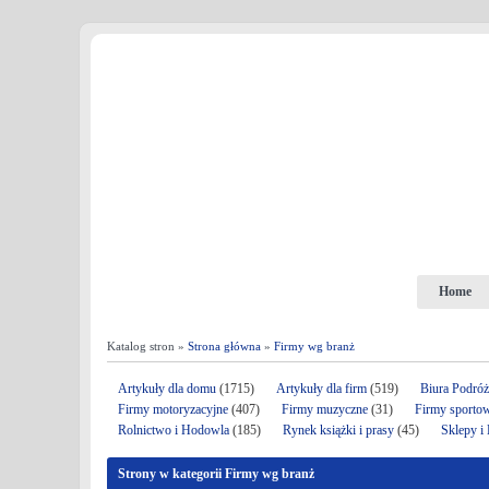
Home
Katalog stron »
Strona główna
»
Firmy wg branż
Artykuły dla domu
(1715)
Artykuły dla firm
(519)
Biura Podró
Firmy motoryzacyjne
(407)
Firmy muzyczne
(31)
Firmy sporto
Rolnictwo i Hodowla
(185)
Rynek książki i prasy
(45)
Sklepy i
Strony w kategorii Firmy wg branż