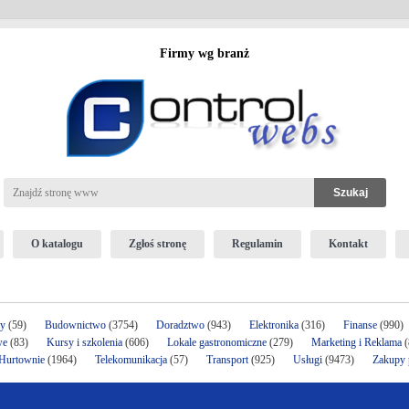
Firmy wg branż
O katalogu
Zgłoś stronę
Regulamin
Kontakt
ży
(59)
Budownictwo
(3754)
Doradztwo
(943)
Elektronika
(316)
Finanse
(990)
we
(83)
Kursy i szkolenia
(606)
Lokale gastronomiczne
(279)
Marketing i Reklama
(
 Hurtownie
(1964)
Telekomunikacja
(57)
Transport
(925)
Usługi
(9473)
Zakupy p