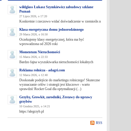
wildglass Łukasz Szymkiewicz zabudowy szklane
Poznań
27 Lipca 2026, o 17:20
Konkretnie i rzeczowo widać doświadczenie w rzemiośle.n
Klasa energetyczna domu jednorodzinnego
29 Marca 2026, o 16:50
Oczekujemy klasy energetycznej, która ma być
wprowadzona od 2026 roki
Momentum Nieruchomości
15 Marca 2026, o 22:33
Bardzo fajna wyszukiwarka nieruchomości lokalnych
Reklama rolnicza - adagri.com
12 Marca 2026, o 12:40
Doskonałe podejście do marketingu rolniczego! Skuteczne
wyznaczanie celów i strategii jest kluczowe - warto
sprawdzić Rocket Goal dla optymalizacji (...)
Grzyby, Growkit, zarodniki, Zestawy do uprawy
grzybów
10 Grudnia 2025, o 14:21
https://alegrzyb.pl
RSS