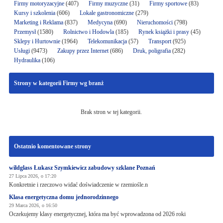
Firmy motoryzacyjne
(407)
Firmy muzyczne
(31)
Firmy sportowe
(83)
Kursy i szkolenia
(606)
Lokale gastronomiczne
(279)
Marketing i Reklama
(837)
Medycyna
(690)
Nieruchomości
(798)
Przemysł
(1580)
Rolnictwo i Hodowla
(185)
Rynek książki i prasy
(45)
Sklepy i Hurtownie
(1964)
Telekomunikacja
(57)
Transport
(925)
Usługi
(9473)
Zakupy przez Internet
(686)
Druk, poligrafia
(282)
Hydraulika
(106)
Strony w kategorii Firmy wg branż
Brak stron w tej kategorii.
Ostatnio komentowane strony
wildglass Łukasz Szymkiewicz zabudowy szklane Poznań
27 Lipca 2026, o 17:20
Konkretnie i rzeczowo widać doświadczenie w rzemiośle.n
Klasa energetyczna domu jednorodzinnego
29 Marca 2026, o 16:50
Oczekujemy klasy energetycznej, która ma być wprowadzona od 2026 roki