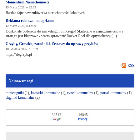
Momentum Nieruchomości
15 Marca 2026, o 22:33
Bardzo fajna wyszukiwarka nieruchomości lokalnych
Reklama rolnicza - adagri.com
12 Marca 2026, o 12:40
Doskonałe podejście do marketingu rolniczego! Skuteczne wyznaczanie celów i
strategii jest kluczowe - warto sprawdzić Rocket Goal dla optymalizacji (...)
Grzyby, Growkit, zarodniki, Zestawy do uprawy grzybów
10 Grudnia 2025, o 14:21
https://alegrzyb.pl
RSS
Najnowsze tagi
miniciągniki
(1),
kosiarki komunalne
(1),
rynek komunalny
(1),
portal komunalny
(1),
ciągniki komunalne
(2)
30512
16845