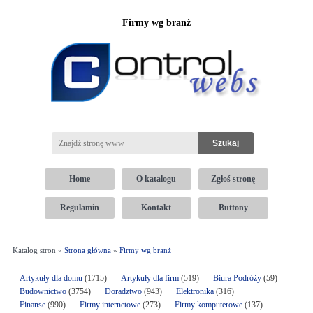
Firmy wg branż
Home
O katalogu
Zgłoś stronę
Regulamin
Kontakt
Buttony
Katalog stron »
Strona główna
»
Firmy wg branż
Artykuły dla domu
(1715)
Artykuły dla firm
(519)
Biura Podróży
(59)
Budownictwo
(3754)
Doradztwo
(943)
Elektronika
(316)
Finanse
(990)
Firmy internetowe
(273)
Firmy komputerowe
(137)