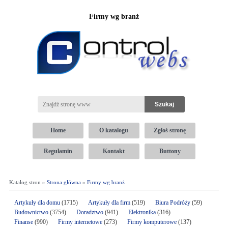
Firmy wg branż
Home
O katalogu
Zgłoś stronę
Regulamin
Kontakt
Buttony
Katalog stron »
Strona główna
»
Firmy wg branż
Artykuły dla domu
(1715)
Artykuły dla firm
(519)
Biura Podróży
(59)
Budownictwo
(3754)
Doradztwo
(941)
Elektronika
(316)
Finanse
(990)
Firmy internetowe
(273)
Firmy komputerowe
(137)