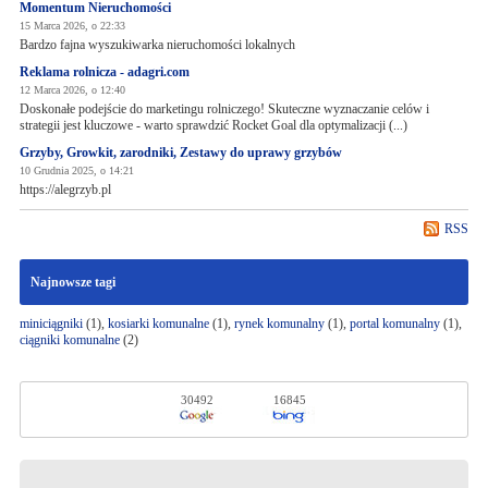
Momentum Nieruchomości
15 Marca 2026, o 22:33
Bardzo fajna wyszukiwarka nieruchomości lokalnych
Reklama rolnicza - adagri.com
12 Marca 2026, o 12:40
Doskonałe podejście do marketingu rolniczego! Skuteczne wyznaczanie celów i
strategii jest kluczowe - warto sprawdzić Rocket Goal dla optymalizacji (...)
Grzyby, Growkit, zarodniki, Zestawy do uprawy grzybów
10 Grudnia 2025, o 14:21
https://alegrzyb.pl
RSS
Najnowsze tagi
miniciągniki
(1),
kosiarki komunalne
(1),
rynek komunalny
(1),
portal komunalny
(1),
ciągniki komunalne
(2)
30492
16845