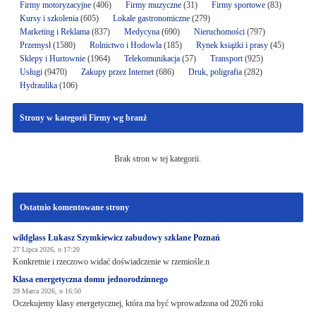
Firmy motoryzacyjne
(406)
Firmy muzyczne
(31)
Firmy sportowe
(83)
Kursy i szkolenia
(605)
Lokale gastronomiczne
(279)
Marketing i Reklama
(837)
Medycyna
(690)
Nieruchomości
(797)
Przemysł
(1580)
Rolnictwo i Hodowla
(185)
Rynek książki i prasy
(45)
Sklepy i Hurtownie
(1964)
Telekomunikacja
(57)
Transport
(925)
Usługi
(9470)
Zakupy przez Internet
(686)
Druk, poligrafia
(282)
Hydraulika
(106)
Strony w kategorii Firmy wg branż
Brak stron w tej kategorii.
Ostatnio komentowane strony
wildglass Łukasz Szymkiewicz zabudowy szklane Poznań
27 Lipca 2026, o 17:20
Konkretnie i rzeczowo widać doświadczenie w rzemiośle.n
Klasa energetyczna domu jednorodzinnego
29 Marca 2026, o 16:50
Oczekujemy klasy energetycznej, która ma być wprowadzona od 2026 roki