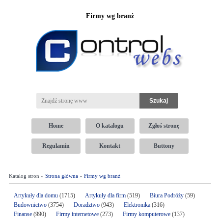
Firmy wg branż
Home
O katalogu
Zgłoś stronę
Regulamin
Kontakt
Buttony
Katalog stron »
Strona główna
»
Firmy wg branż
Artykuły dla domu
(1715)
Artykuły dla firm
(519)
Biura Podróży
(59)
Budownictwo
(3754)
Doradztwo
(943)
Elektronika
(316)
Finanse
(990)
Firmy internetowe
(273)
Firmy komputerowe
(137)