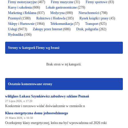
Firmy motoryzacyjne
(407)
Firmy muzyczne
(31)
Firmy sportowe
(83)
Kursy i szkolenia
(606)
Lokale gastronomiczne
(279)
Marketing i Reklama
(837)
Medycyna
(690)
Nieruchomości
(798)
Przemysł
(1580)
Rolnictwo i Hodowla
(185)
Rynek książki i prasy
(45)
Sklepy i Hurtownie
(1964)
Telekomunikacja
(57)
Transport
(925)
Usługi
(9473)
Zakupy przez Internet
(686)
Druk, poligrafia
(282)
Hydraulika
(106)
Strony w kategorii Firmy wg branż
Brak stron w tej kategorii.
Ostatnio komentowane strony
wildglass Łukasz Szymkiewicz zabudowy szklane Poznań
27 Lipca 2026, o 17:20
Konkretnie i rzeczowo widać doświadczenie w rzemiośle.n
Klasa energetyczna domu jednorodzinnego
29 Marca 2026, o 16:50
Oczekujemy klasy energetycznej, która ma być wprowadzona od 2026 roki