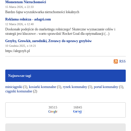
Momentum Nieruchomości
15 Marca 2026, o 22:33
Bardzo fajna wyszukiwarka nieruchomości lokalnych
Reklama rolnicza - adagri.com
12 Marca 2026, o 12:40
Doskonałe podejście do marketingu rolniczego! Skuteczne wyznaczanie celów i
strategii jest kluczowe - warto sprawdzić Rocket Goal dla optymalizacji (...)
Grzyby, Growkit, zarodniki, Zestawy do uprawy grzybów
10 Grudnia 2025, o 14:21
https://alegrzyb.pl
RSS
Najnowsze tagi
miniciągniki
(1),
kosiarki komunalne
(1),
rynek komunalny
(1),
portal komunalny
(1),
ciągniki komunalne
(2)
30515
16845