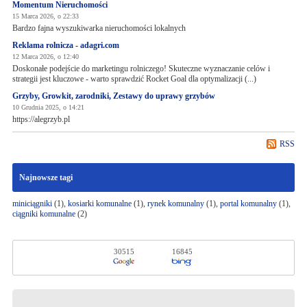
Momentum Nieruchomości
15 Marca 2026, o 22:33
Bardzo fajna wyszukiwarka nieruchomości lokalnych
Reklama rolnicza - adagri.com
12 Marca 2026, o 12:40
Doskonałe podejście do marketingu rolniczego! Skuteczne wyznaczanie celów i
strategii jest kluczowe - warto sprawdzić Rocket Goal dla optymalizacji (...)
Grzyby, Growkit, zarodniki, Zestawy do uprawy grzybów
10 Grudnia 2025, o 14:21
https://alegrzyb.pl
RSS
Najnowsze tagi
miniciągniki
(1),
kosiarki komunalne
(1),
rynek komunalny
(1),
portal komunalny
(1),
ciągniki komunalne
(2)
30515
16845