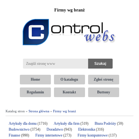
Firmy wg branż
Home
O katalogu
Zgłoś stronę
Regulamin
Kontakt
Buttony
Katalog stron »
Strona główna
»
Firmy wg branż
Artykuły dla domu
(1716)
Artykuły dla firm
(519)
Biura Podróży
(59)
Budownictwo
(3754)
Doradztwo
(943)
Elektronika
(316)
Finanse
(990)
Firmy internetowe
(273)
Firmy komputerowe
(137)