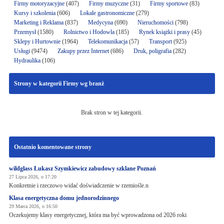
Firmy motoryzacyjne
(407)
Firmy muzyczne
(31)
Firmy sportowe
(83)
Kursy i szkolenia
(606)
Lokale gastronomiczne
(279)
Marketing i Reklama
(837)
Medycyna
(690)
Nieruchomości
(798)
Przemysł
(1580)
Rolnictwo i Hodowla
(185)
Rynek książki i prasy
(45)
Sklepy i Hurtownie
(1964)
Telekomunikacja
(57)
Transport
(925)
Usługi
(9474)
Zakupy przez Internet
(686)
Druk, poligrafia
(282)
Hydraulika
(106)
Strony w kategorii Firmy wg branż
Brak stron w tej kategorii.
Ostatnio komentowane strony
wildglass Łukasz Szymkiewicz zabudowy szklane Poznań
27 Lipca 2026, o 17:20
Konkretnie i rzeczowo widać doświadczenie w rzemiośle.n
Klasa energetyczna domu jednorodzinnego
29 Marca 2026, o 16:50
Oczekujemy klasy energetycznej, która ma być wprowadzona od 2026 roki