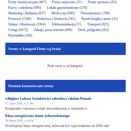
Firmy motoryzacyjne
(407)
Firmy muzyczne
(31)
Firmy sportowe
(83)
Kursy i szkolenia
(606)
Lokale gastronomiczne
(279)
Marketing i Reklama
(837)
Medycyna
(690)
Nieruchomości
(798)
Przemysł
(1580)
Rolnictwo i Hodowla
(185)
Rynek książki i prasy
(45)
Sklepy i Hurtownie
(1964)
Telekomunikacja
(57)
Transport
(925)
Usługi
(9473)
Zakupy przez Internet
(686)
Druk, poligrafia
(282)
Hydraulika
(106)
Strony w kategorii Firmy wg branż
Brak stron w tej kategorii.
Ostatnio komentowane strony
wildglass Łukasz Szymkiewicz zabudowy szklane Poznań
27 Lipca 2026, o 17:20
Konkretnie i rzeczowo widać doświadczenie w rzemiośle.n
Klasa energetyczna domu jednorodzinnego
29 Marca 2026, o 16:50
Oczekujemy klasy energetycznej, która ma być wprowadzona od 2026 roki