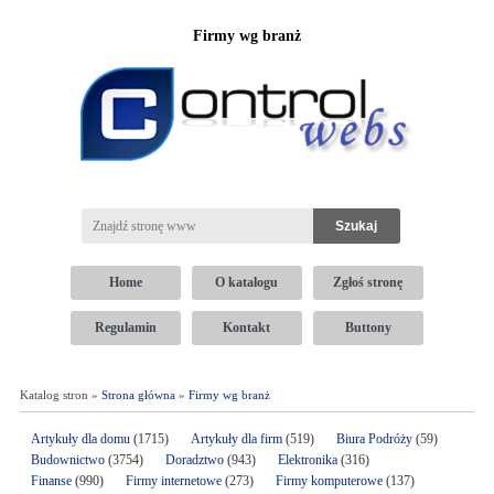
Firmy wg branż
Home
O katalogu
Zgłoś stronę
Regulamin
Kontakt
Buttony
Katalog stron »
Strona główna
»
Firmy wg branż
Artykuły dla domu
(1715)
Artykuły dla firm
(519)
Biura Podróży
(59)
Budownictwo
(3754)
Doradztwo
(943)
Elektronika
(316)
Finanse
(990)
Firmy internetowe
(273)
Firmy komputerowe
(137)