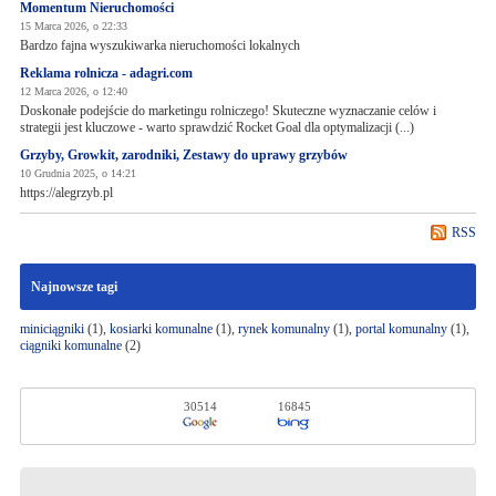
Momentum Nieruchomości
15 Marca 2026, o 22:33
Bardzo fajna wyszukiwarka nieruchomości lokalnych
Reklama rolnicza - adagri.com
12 Marca 2026, o 12:40
Doskonałe podejście do marketingu rolniczego! Skuteczne wyznaczanie celów i
strategii jest kluczowe - warto sprawdzić Rocket Goal dla optymalizacji (...)
Grzyby, Growkit, zarodniki, Zestawy do uprawy grzybów
10 Grudnia 2025, o 14:21
https://alegrzyb.pl
RSS
Najnowsze tagi
miniciągniki
(1),
kosiarki komunalne
(1),
rynek komunalny
(1),
portal komunalny
(1),
ciągniki komunalne
(2)
30514
16845