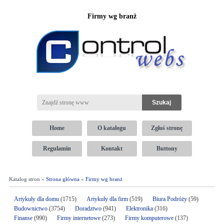
Firmy wg branż
Home
O katalogu
Zgłoś stronę
Regulamin
Kontakt
Buttony
Katalog stron »
Strona główna
»
Firmy wg branż
Artykuły dla domu
(1715)
Artykuły dla firm
(519)
Biura Podróży
(59)
Budownictwo
(3754)
Doradztwo
(941)
Elektronika
(316)
Finanse
(990)
Firmy internetowe
(273)
Firmy komputerowe
(137)