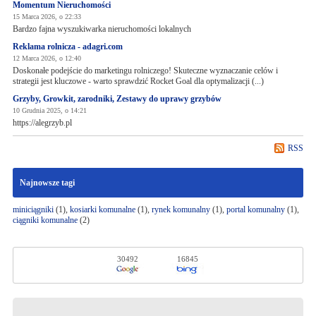
Momentum Nieruchomości
15 Marca 2026, o 22:33
Bardzo fajna wyszukiwarka nieruchomości lokalnych
Reklama rolnicza - adagri.com
12 Marca 2026, o 12:40
Doskonałe podejście do marketingu rolniczego! Skuteczne wyznaczanie celów i
strategii jest kluczowe - warto sprawdzić Rocket Goal dla optymalizacji (...)
Grzyby, Growkit, zarodniki, Zestawy do uprawy grzybów
10 Grudnia 2025, o 14:21
https://alegrzyb.pl
RSS
Najnowsze tagi
miniciągniki
(1),
kosiarki komunalne
(1),
rynek komunalny
(1),
portal komunalny
(1),
ciągniki komunalne
(2)
30492
16845