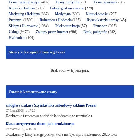
Firmy motoryzacyjne
(406)
Firmy muzyczne
(31)
Firmy sportowe
(83)
Kursy i szkolenia
(605)
Lokale gastronomiczne
(279)
Marketing i Reklama
(837)
Medycyna
(690)
Nieruchomości
(797)
Przemysł
(1580)
Rolnictwo i Hodowla
(185)
Rynek książki i prasy
(45)
Sklepy i Hurtownie
(1964)
Telekomunikacja
(57)
Transport
(925)
Usługi
(9470)
Zakupy przez Internet
(686)
Druk, poligrafia
(282)
Hydraulika
(106)
Strony w kategorii Firmy wg branż
Brak stron w tej kategorii.
Ostatnio komentowane strony
wildglass Łukasz Szymkiewicz zabudowy szklane Poznań
27 Lipca 2026, o 17:20
Konkretnie i rzeczowo widać doświadczenie w rzemiośle.n
Klasa energetyczna domu jednorodzinnego
29 Marca 2026, o 16:50
Oczekujemy klasy energetycznej, która ma być wprowadzona od 2026 roki