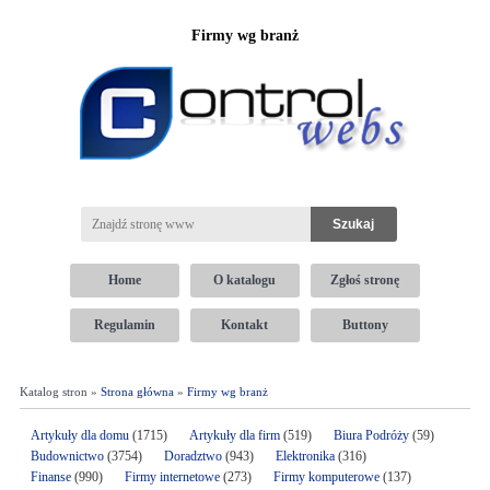
Firmy wg branż
Home
O katalogu
Zgłoś stronę
Regulamin
Kontakt
Buttony
Katalog stron »
Strona główna
»
Firmy wg branż
Artykuły dla domu
(1715)
Artykuły dla firm
(519)
Biura Podróży
(59)
Budownictwo
(3754)
Doradztwo
(943)
Elektronika
(316)
Finanse
(990)
Firmy internetowe
(273)
Firmy komputerowe
(137)