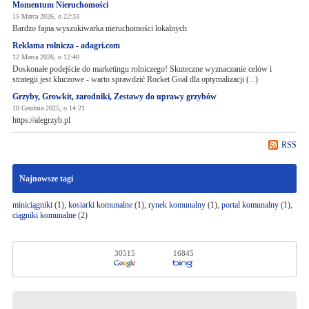
Momentum Nieruchomości
15 Marca 2026, o 22:33
Bardzo fajna wyszukiwarka nieruchomości lokalnych
Reklama rolnicza - adagri.com
12 Marca 2026, o 12:40
Doskonałe podejście do marketingu rolniczego! Skuteczne wyznaczanie celów i
strategii jest kluczowe - warto sprawdzić Rocket Goal dla optymalizacji (...)
Grzyby, Growkit, zarodniki, Zestawy do uprawy grzybów
10 Grudnia 2025, o 14:21
https://alegrzyb.pl
RSS
Najnowsze tagi
miniciągniki
(1),
kosiarki komunalne
(1),
rynek komunalny
(1),
portal komunalny
(1),
ciągniki komunalne
(2)
30515
16845