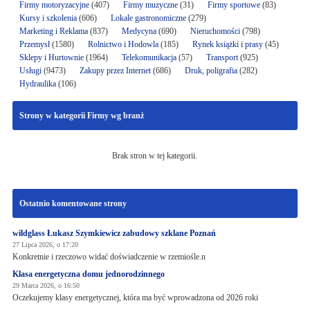
Firmy motoryzacyjne
(407)
Firmy muzyczne
(31)
Firmy sportowe
(83)
Kursy i szkolenia
(606)
Lokale gastronomiczne
(279)
Marketing i Reklama
(837)
Medycyna
(690)
Nieruchomości
(798)
Przemysł
(1580)
Rolnictwo i Hodowla
(185)
Rynek książki i prasy
(45)
Sklepy i Hurtownie
(1964)
Telekomunikacja
(57)
Transport
(925)
Usługi
(9473)
Zakupy przez Internet
(686)
Druk, poligrafia
(282)
Hydraulika
(106)
Strony w kategorii Firmy wg branż
Brak stron w tej kategorii.
Ostatnio komentowane strony
wildglass Łukasz Szymkiewicz zabudowy szklane Poznań
27 Lipca 2026, o 17:20
Konkretnie i rzeczowo widać doświadczenie w rzemiośle.n
Klasa energetyczna domu jednorodzinnego
29 Marca 2026, o 16:50
Oczekujemy klasy energetycznej, która ma być wprowadzona od 2026 roki