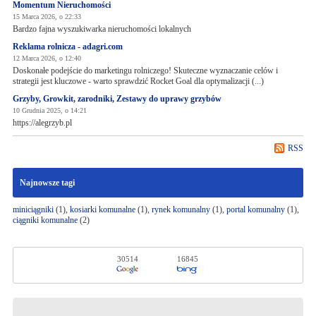
Momentum Nieruchomości
15 Marca 2026, o 22:33
Bardzo fajna wyszukiwarka nieruchomości lokalnych
Reklama rolnicza - adagri.com
12 Marca 2026, o 12:40
Doskonałe podejście do marketingu rolniczego! Skuteczne wyznaczanie celów i
strategii jest kluczowe - warto sprawdzić Rocket Goal dla optymalizacji (...)
Grzyby, Growkit, zarodniki, Zestawy do uprawy grzybów
10 Grudnia 2025, o 14:21
https://alegrzyb.pl
RSS
Najnowsze tagi
miniciągniki
(1),
kosiarki komunalne
(1),
rynek komunalny
(1),
portal komunalny
(1),
ciągniki komunalne
(2)
30514
16845