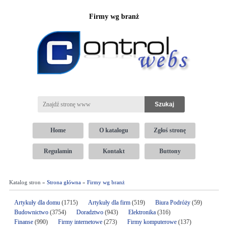
Firmy wg branż
Home
O katalogu
Zgłoś stronę
Regulamin
Kontakt
Buttony
Katalog stron »
Strona główna
»
Firmy wg branż
Artykuły dla domu
(1715)
Artykuły dla firm
(519)
Biura Podróży
(59)
Budownictwo
(3754)
Doradztwo
(943)
Elektronika
(316)
Finanse
(990)
Firmy internetowe
(273)
Firmy komputerowe
(137)