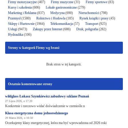
Firmy motoryzacyjne
(407)
Firmy muzyczne
(31)
Firmy sportowe
(83)
Kursy i szkolenia
(606)
Lokale gastronomiczne
(279)
Marketing i Reklama
(837)
Medycyna
(690)
Nieruchomości
(798)
Przemysł
(1580)
Rolnictwo i Hodowla
(185)
Rynek książki i prasy
(45)
Sklepy i Hurtownie
(1964)
Telekomunikacja
(57)
Transport
(925)
Usługi
(9473)
Zakupy przez Internet
(686)
Druk, poligrafia
(282)
Hydraulika
(106)
Strony w kategorii Firmy wg branż
Brak stron w tej kategorii.
Ostatnio komentowane strony
wildglass Łukasz Szymkiewicz zabudowy szklane Poznań
27 Lipca 2026, o 17:20
Konkretnie i rzeczowo widać doświadczenie w rzemiośle.n
Klasa energetyczna domu jednorodzinnego
29 Marca 2026, o 16:50
Oczekujemy klasy energetycznej, która ma być wprowadzona od 2026 roki