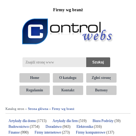
Firmy wg branż
Home
O katalogu
Zgłoś stronę
Regulamin
Kontakt
Buttony
Katalog stron »
Strona główna
»
Firmy wg branż
Artykuły dla domu
(1715)
Artykuły dla firm
(519)
Biura Podróży
(59)
Budownictwo
(3754)
Doradztwo
(943)
Elektronika
(316)
Finanse
(990)
Firmy internetowe
(273)
Firmy komputerowe
(137)