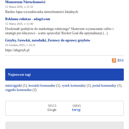
Momentum Nieruchomości
15 Marca 2026, o 22:33
Bardzo fajna wyszukiwarka nieruchomości lokalnych
Reklama rolnicza - adagri.com
12 Marca 2026, o 12:40
Doskonałe podejście do marketingu rolniczego! Skuteczne wyznaczanie celów i
strategii jest kluczowe - warto sprawdzić Rocket Goal dla optymalizacji (...)
Grzyby, Growkit, zarodniki, Zestawy do uprawy grzybów
10 Grudnia 2025, o 14:21
https://alegrzyb.pl
RSS
Najnowsze tagi
miniciągniki
(1),
kosiarki komunalne
(1),
rynek komunalny
(1),
portal komunalny
(1),
ciągniki komunalne
(2)
30515
16845