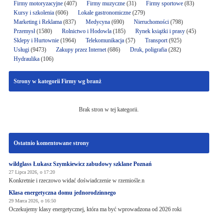
Firmy motoryzacyjne
(407)
Firmy muzyczne
(31)
Firmy sportowe
(83)
Kursy i szkolenia
(606)
Lokale gastronomiczne
(279)
Marketing i Reklama
(837)
Medycyna
(690)
Nieruchomości
(798)
Przemysł
(1580)
Rolnictwo i Hodowla
(185)
Rynek książki i prasy
(45)
Sklepy i Hurtownie
(1964)
Telekomunikacja
(57)
Transport
(925)
Usługi
(9473)
Zakupy przez Internet
(686)
Druk, poligrafia
(282)
Hydraulika
(106)
Strony w kategorii Firmy wg branż
Brak stron w tej kategorii.
Ostatnio komentowane strony
wildglass Łukasz Szymkiewicz zabudowy szklane Poznań
27 Lipca 2026, o 17:20
Konkretnie i rzeczowo widać doświadczenie w rzemiośle.n
Klasa energetyczna domu jednorodzinnego
29 Marca 2026, o 16:50
Oczekujemy klasy energetycznej, która ma być wprowadzona od 2026 roki