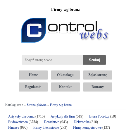
Firmy wg branż
Home
O katalogu
Zgłoś stronę
Regulamin
Kontakt
Buttony
Katalog stron »
Strona główna
»
Firmy wg branż
Artykuły dla domu
(1715)
Artykuły dla firm
(519)
Biura Podróży
(59)
Budownictwo
(3754)
Doradztwo
(943)
Elektronika
(316)
Finanse
(990)
Firmy internetowe
(273)
Firmy komputerowe
(137)