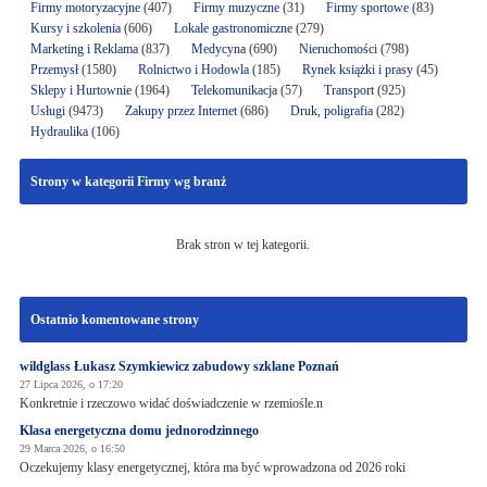
Firmy motoryzacyjne
(407)
Firmy muzyczne
(31)
Firmy sportowe
(83)
Kursy i szkolenia
(606)
Lokale gastronomiczne
(279)
Marketing i Reklama
(837)
Medycyna
(690)
Nieruchomości
(798)
Przemysł
(1580)
Rolnictwo i Hodowla
(185)
Rynek książki i prasy
(45)
Sklepy i Hurtownie
(1964)
Telekomunikacja
(57)
Transport
(925)
Usługi
(9473)
Zakupy przez Internet
(686)
Druk, poligrafia
(282)
Hydraulika
(106)
Strony w kategorii Firmy wg branż
Brak stron w tej kategorii.
Ostatnio komentowane strony
wildglass Łukasz Szymkiewicz zabudowy szklane Poznań
27 Lipca 2026, o 17:20
Konkretnie i rzeczowo widać doświadczenie w rzemiośle.n
Klasa energetyczna domu jednorodzinnego
29 Marca 2026, o 16:50
Oczekujemy klasy energetycznej, która ma być wprowadzona od 2026 roki