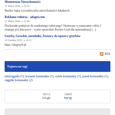
Momentum Nieruchomości
15 Marca 2026, o 22:33
Bardzo fajna wyszukiwarka nieruchomości lokalnych
Reklama rolnicza - adagri.com
12 Marca 2026, o 12:40
Doskonałe podejście do marketingu rolniczego! Skuteczne wyznaczanie celów i
strategii jest kluczowe - warto sprawdzić Rocket Goal dla optymalizacji (...)
Grzyby, Growkit, zarodniki, Zestawy do uprawy grzybów
10 Grudnia 2025, o 14:21
https://alegrzyb.pl
RSS
Najnowsze tagi
miniciągniki
(1),
kosiarki komunalne
(1),
rynek komunalny
(1),
portal komunalny
(1),
ciągniki komunalne
(2)
30515
16845