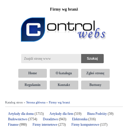
Firmy wg branż
Home
O katalogu
Zgłoś stronę
Regulamin
Kontakt
Buttony
Katalog stron »
Strona główna
»
Firmy wg branż
Artykuły dla domu
(1715)
Artykuły dla firm
(519)
Biura Podróży
(59)
Budownictwo
(3754)
Doradztwo
(943)
Elektronika
(316)
Finanse
(990)
Firmy internetowe
(273)
Firmy komputerowe
(137)