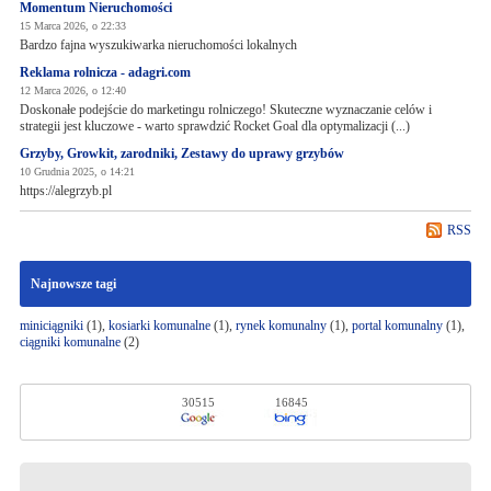
Momentum Nieruchomości
15 Marca 2026, o 22:33
Bardzo fajna wyszukiwarka nieruchomości lokalnych
Reklama rolnicza - adagri.com
12 Marca 2026, o 12:40
Doskonałe podejście do marketingu rolniczego! Skuteczne wyznaczanie celów i
strategii jest kluczowe - warto sprawdzić Rocket Goal dla optymalizacji (...)
Grzyby, Growkit, zarodniki, Zestawy do uprawy grzybów
10 Grudnia 2025, o 14:21
https://alegrzyb.pl
RSS
Najnowsze tagi
miniciągniki
(1),
kosiarki komunalne
(1),
rynek komunalny
(1),
portal komunalny
(1),
ciągniki komunalne
(2)
30515
16845