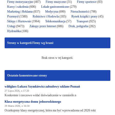
Firmy motoryzacyjne
(407)
Firmy muzyczne
(31)
Firmy sportowe
(83)
Kursy i szkolenia
(606)
Lokale gastronomiczne
(279)
Marketing i Reklama
(837)
Medycyna
(690)
Nieruchomości
(798)
Przemysł
(1580)
Rolnictwo i Hodowla
(185)
Rynek książki i prasy
(45)
Sklepy i Hurtownie
(1964)
Telekomunikacja
(57)
Transport
(925)
Usługi
(9473)
Zakupy przez Internet
(686)
Druk, poligrafia
(282)
Hydraulika
(106)
Strony w kategorii Firmy wg branż
Brak stron w tej kategorii.
Ostatnio komentowane strony
wildglass Łukasz Szymkiewicz zabudowy szklane Poznań
27 Lipca 2026, o 17:20
Konkretnie i rzeczowo widać doświadczenie w rzemiośle.n
Klasa energetyczna domu jednorodzinnego
29 Marca 2026, o 16:50
Oczekujemy klasy energetycznej, która ma być wprowadzona od 2026 roki