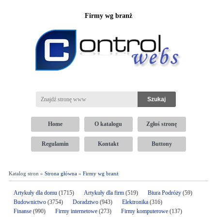
Firmy wg branż
Home
O katalogu
Zgłoś stronę
Regulamin
Kontakt
Buttony
Katalog stron »
Strona główna
»
Firmy wg branż
Artykuły dla domu
(1715)
Artykuły dla firm
(519)
Biura Podróży
(59)
Budownictwo
(3754)
Doradztwo
(943)
Elektronika
(316)
Finanse
(990)
Firmy internetowe
(273)
Firmy komputerowe
(137)