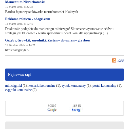
Momentum Nieruchomości
15 Marca 2026, o 22:33
Bardzo fajna wyszukiwarka nieruchomości lokalnych
Reklama rolnicza - adagri.com
12 Marca 2026, o 12:40
Doskonałe podejście do marketingu rolniczego! Skuteczne wyznaczanie celów i
strategii jest kluczowe - warto sprawdzić Rocket Goal dla optymalizacji (...)
Grzyby, Growkit, zarodniki, Zestawy do uprawy grzybów
10 Grudnia 2025, o 14:21
https://alegrzyb.pl
RSS
Najnowsze tagi
miniciągniki
(1),
kosiarki komunalne
(1),
rynek komunalny
(1),
portal komunalny
(1),
ciągniki komunalne
(2)
30507
16845