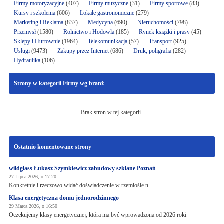
Firmy motoryzacyjne
(407)
Firmy muzyczne
(31)
Firmy sportowe
(83)
Kursy i szkolenia
(606)
Lokale gastronomiczne
(279)
Marketing i Reklama
(837)
Medycyna
(690)
Nieruchomości
(798)
Przemysł
(1580)
Rolnictwo i Hodowla
(185)
Rynek książki i prasy
(45)
Sklepy i Hurtownie
(1964)
Telekomunikacja
(57)
Transport
(925)
Usługi
(9473)
Zakupy przez Internet
(686)
Druk, poligrafia
(282)
Hydraulika
(106)
Strony w kategorii Firmy wg branż
Brak stron w tej kategorii.
Ostatnio komentowane strony
wildglass Łukasz Szymkiewicz zabudowy szklane Poznań
27 Lipca 2026, o 17:20
Konkretnie i rzeczowo widać doświadczenie w rzemiośle.n
Klasa energetyczna domu jednorodzinnego
29 Marca 2026, o 16:50
Oczekujemy klasy energetycznej, która ma być wprowadzona od 2026 roki