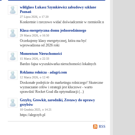
wildglass Łukasz Szymkiewicz zabudowy szklane
Poznań
27 Lipca 2026, o 17:20
Konkretnie i rzeczowo widać doświadczenie w rzemiośle.n
Klasa energetyczna domu jednorodzinnego
29 Marca 2026, o 16:50
Oczekujemy klasy energetycznej, która ma być
wprowadzona od 2026 roki
Momentum Nieruchomości
15 Marca 2026, o 22:33
Bardzo fajna wyszukiwarka nieruchomości lokalnych
Reklama rolnicza - adagri.com
12 Marca 2026, o 12:40
Doskonałe podejście do marketingu rolniczego! Skuteczne
wyznaczanie celów i strategii jest kluczowe - warto
sprawdzić Rocket Goal dla optymalizacji (...)
Grzyby, Growkit, zarodniki, Zestawy do uprawy
grzybów
10 Grudnia 2025, o 14:21
https://alegrzyb.pl
RSS