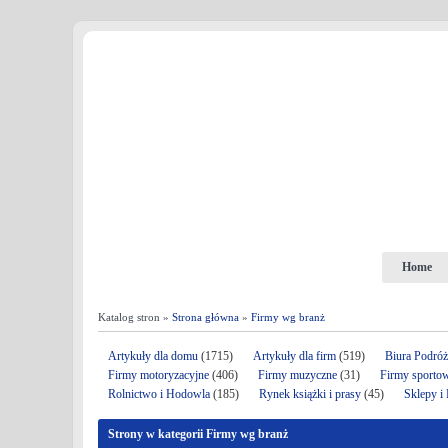
Home
Katalog stron »
Strona główna
»
Firmy wg branż
Artykuły dla domu
(1715)
Artykuły dla firm
(519)
Biura Podró
Firmy motoryzacyjne
(406)
Firmy muzyczne
(31)
Firmy sporto
Rolnictwo i Hodowla
(185)
Rynek książki i prasy
(45)
Sklepy i
Strony w kategorii Firmy wg branż