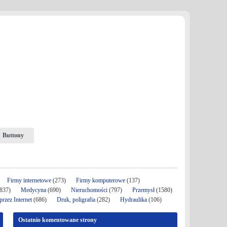
Buttony
Firmy internetowe
(273)
Firmy komputerowe
(137)
837)
Medycyna
(690)
Nieruchomości
(797)
Przemysł
(1580)
rzez Internet
(686)
Druk, poligrafia
(282)
Hydraulika
(106)
Ostatnio komentowane strony