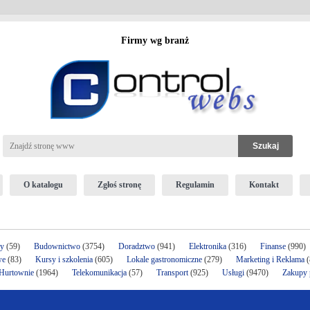
Firmy wg branż
O katalogu
Zgłoś stronę
Regulamin
Kontakt
ży
(59)
Budownictwo
(3754)
Doradztwo
(941)
Elektronika
(316)
Finanse
(990)
we
(83)
Kursy i szkolenia
(605)
Lokale gastronomiczne
(279)
Marketing i Reklama
(
 Hurtownie
(1964)
Telekomunikacja
(57)
Transport
(925)
Usługi
(9470)
Zakupy p