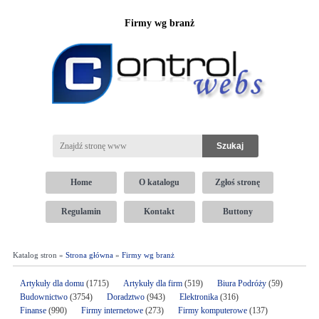
Firmy wg branż
Home
O katalogu
Zgłoś stronę
Regulamin
Kontakt
Buttony
Katalog stron »
Strona główna
»
Firmy wg branż
Artykuły dla domu
(1715)
Artykuły dla firm
(519)
Biura Podróży
(59)
Budownictwo
(3754)
Doradztwo
(943)
Elektronika
(316)
Finanse
(990)
Firmy internetowe
(273)
Firmy komputerowe
(137)