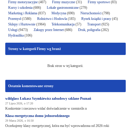
Firmy motoryzacyjne
(407)
Firmy muzyczne
(31)
Firmy sportowe
(83)
Kursy i szkolenia
(606)
Lokale gastronomiczne
(279)
Marketing i Reklama
(837)
Medycyna
(690)
Nieruchomości
(798)
Przemysł
(1580)
Rolnictwo i Hodowla
(185)
Rynek książki i prasy
(45)
Sklepy i Hurtownie
(1964)
Telekomunikacja
(57)
Transport
(925)
Usługi
(9473)
Zakupy przez Internet
(686)
Druk, poligrafia
(282)
Hydraulika
(106)
Strony w kategorii Firmy wg branż
Brak stron w tej kategorii.
Ostatnio komentowane strony
wildglass Łukasz Szymkiewicz zabudowy szklane Poznań
27 Lipca 2026, o 17:20
Konkretnie i rzeczowo widać doświadczenie w rzemiośle.n
Klasa energetyczna domu jednorodzinnego
29 Marca 2026, o 16:50
Oczekujemy klasy energetycznej, która ma być wprowadzona od 2026 roki