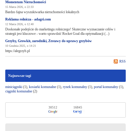
Momentum Nieruchomości
15 Marca 2026, o 22:33
Bardzo fajna wyszukiwarka nieruchomości lokalnych
Reklama rolnicza - adagri.com
12 Marca 2026, o 12:40
Doskonałe podejście do marketingu rolniczego! Skuteczne wyznaczanie celów i
strategii jest kluczowe - warto sprawdzić Rocket Goal dla optymalizacji (...)
Grzyby, Growkit, zarodniki, Zestawy do uprawy grzybów
10 Grudnia 2025, o 14:21
https://alegrzyb.pl
RSS
Najnowsze tagi
miniciągniki
(1),
kosiarki komunalne
(1),
rynek komunalny
(1),
portal komunalny
(1),
ciągniki komunalne
(2)
30512
16845