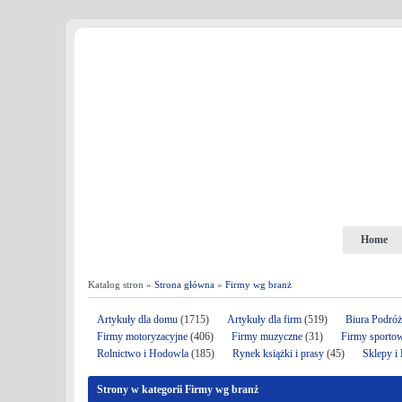
Home
Katalog stron »
Strona główna
»
Firmy wg branż
Artykuły dla domu
(1715)
Artykuły dla firm
(519)
Biura Podró
Firmy motoryzacyjne
(406)
Firmy muzyczne
(31)
Firmy sporto
Rolnictwo i Hodowla
(185)
Rynek książki i prasy
(45)
Sklepy i
Strony w kategorii Firmy wg branż