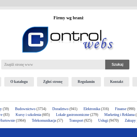
Firmy wg branż
O katalogu
Zgłoś stronę
Regulamin
Kontakt
ży
(59)
Budownictwo
(3754)
Doradztwo
(941)
Elektronika
(316)
Finanse
(990)
we
(83)
Kursy i szkolenia
(605)
Lokale gastronomiczne
(279)
Marketing i Reklama
(
 Hurtownie
(1964)
Telekomunikacja
(57)
Transport
(925)
Usługi
(9470)
Zakupy p