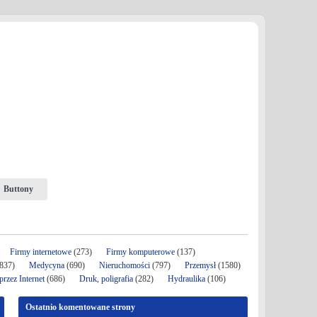
Buttony
Firmy internetowe
(273)
Firmy komputerowe
(137)
837)
Medycyna
(690)
Nieruchomości
(797)
Przemysł
(1580)
rzez Internet
(686)
Druk, poligrafia
(282)
Hydraulika
(106)
Ostatnio komentowane strony