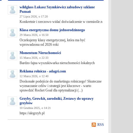
wildglass Łukasz Szymkiewicz zabudowy szklane
Poznań
27 Lipca 2026, o 17:20
Konkretnie i rzeczowo widać doświadczenie w rzemiośle.n
Klasa energetyczna domu jednorodzinnego
29 Marca 2026, o 16:50
Oczekujemy klasy energetycznej, która ma być
wprowadzona od 2026 roki
Momentum Nieruchomości
15 Marca 2026, o 22:33
Bardzo fajna wyszukiwarka nieruchomości lokalnych
Reklama rolnicza - adagri.com
12 Marca 2026, o 12:40
Doskonałe podejście do marketingu rolniczego! Skuteczne
wyznaczanie celów i strategii jest kluczowe - warto
sprawdzić Rocket Goal dla optymalizacji (...)
Grzyby, Growkit, zarodniki, Zestawy do uprawy
grzybów
10 Grudnia 2025, o 14:21
https://alegrzyb.pl
RSS