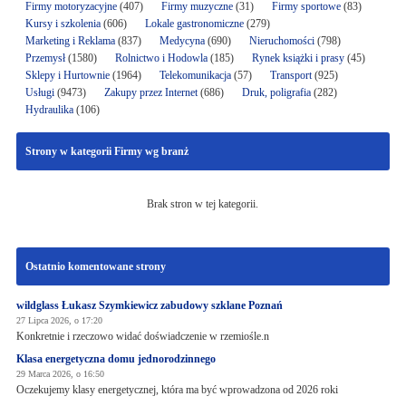
Firmy motoryzacyjne
(407)
Firmy muzyczne
(31)
Firmy sportowe
(83)
Kursy i szkolenia
(606)
Lokale gastronomiczne
(279)
Marketing i Reklama
(837)
Medycyna
(690)
Nieruchomości
(798)
Przemysł
(1580)
Rolnictwo i Hodowla
(185)
Rynek książki i prasy
(45)
Sklepy i Hurtownie
(1964)
Telekomunikacja
(57)
Transport
(925)
Usługi
(9473)
Zakupy przez Internet
(686)
Druk, poligrafia
(282)
Hydraulika
(106)
Strony w kategorii Firmy wg branż
Brak stron w tej kategorii.
Ostatnio komentowane strony
wildglass Łukasz Szymkiewicz zabudowy szklane Poznań
27 Lipca 2026, o 17:20
Konkretnie i rzeczowo widać doświadczenie w rzemiośle.n
Klasa energetyczna domu jednorodzinnego
29 Marca 2026, o 16:50
Oczekujemy klasy energetycznej, która ma być wprowadzona od 2026 roki