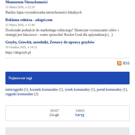
Momentum Nieruchomości
15 Marca 2026, o 22:33
Bardzo fajna wyszukiwarka nieruchomości lokalnych
Reklama rolnicza - adagri.com
12 Marca 2026, o 12:40
Doskonałe podejście do marketingu rolniczego! Skuteczne wyznaczanie celów i
strategii jest kluczowe - warto sprawdzić Rocket Goal dla optymalizacji (...)
Grzyby, Growkit, zarodniki, Zestawy do uprawy grzybów
10 Grudnia 2025, o 14:21
https://alegrzyb.pl
RSS
Najnowsze tagi
miniciągniki
(1),
kosiarki komunalne
(1),
rynek komunalny
(1),
portal komunalny
(1),
ciągniki komunalne
(2)
30507
16845