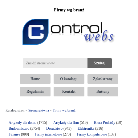
Firmy wg branż
Home
O katalogu
Zgłoś stronę
Regulamin
Kontakt
Buttony
Katalog stron »
Strona główna
»
Firmy wg branż
Artykuły dla domu
(1715)
Artykuły dla firm
(519)
Biura Podróży
(59)
Budownictwo
(3754)
Doradztwo
(943)
Elektronika
(316)
Finanse
(990)
Firmy internetowe
(273)
Firmy komputerowe
(137)