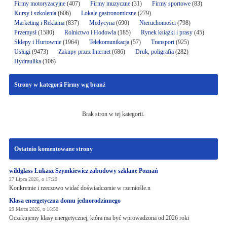
Firmy motoryzacyjne
(407)
Firmy muzyczne
(31)
Firmy sportowe
(83)
Kursy i szkolenia
(606)
Lokale gastronomiczne
(279)
Marketing i Reklama
(837)
Medycyna
(690)
Nieruchomości
(798)
Przemysł
(1580)
Rolnictwo i Hodowla
(185)
Rynek książki i prasy
(45)
Sklepy i Hurtownie
(1964)
Telekomunikacja
(57)
Transport
(925)
Usługi
(9473)
Zakupy przez Internet
(686)
Druk, poligrafia
(282)
Hydraulika
(106)
Strony w kategorii Firmy wg branż
Brak stron w tej kategorii.
Ostatnio komentowane strony
wildglass Łukasz Szymkiewicz zabudowy szklane Poznań
27 Lipca 2026, o 17:20
Konkretnie i rzeczowo widać doświadczenie w rzemiośle.n
Klasa energetyczna domu jednorodzinnego
29 Marca 2026, o 16:50
Oczekujemy klasy energetycznej, która ma być wprowadzona od 2026 roki