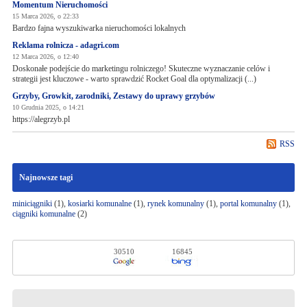
Momentum Nieruchomości
15 Marca 2026, o 22:33
Bardzo fajna wyszukiwarka nieruchomości lokalnych
Reklama rolnicza - adagri.com
12 Marca 2026, o 12:40
Doskonałe podejście do marketingu rolniczego! Skuteczne wyznaczanie celów i
strategii jest kluczowe - warto sprawdzić Rocket Goal dla optymalizacji (...)
Grzyby, Growkit, zarodniki, Zestawy do uprawy grzybów
10 Grudnia 2025, o 14:21
https://alegrzyb.pl
RSS
Najnowsze tagi
miniciągniki
(1),
kosiarki komunalne
(1),
rynek komunalny
(1),
portal komunalny
(1),
ciągniki komunalne
(2)
30510
16845