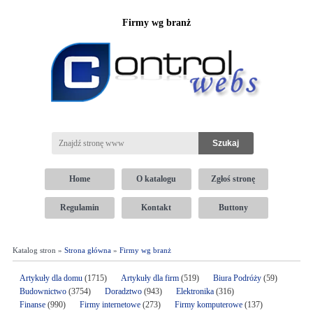
Firmy wg branż
Home
O katalogu
Zgłoś stronę
Regulamin
Kontakt
Buttony
Katalog stron »
Strona główna
»
Firmy wg branż
Artykuły dla domu
(1715)
Artykuły dla firm
(519)
Biura Podróży
(59)
Budownictwo
(3754)
Doradztwo
(943)
Elektronika
(316)
Finanse
(990)
Firmy internetowe
(273)
Firmy komputerowe
(137)