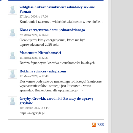
wildglass Łukasz Szymkiewicz zabudowy szklane
Poznań
27 Lipca 2026, o 17:20
Konkretnie i rzeczowo widać doświadczenie w rzemiośle.n
Klasa energetyczna domu jednorodzinnego
29 Marca 2026, o 16:50
Oczekujemy klasy energetycznej, która ma być
wprowadzona od 2026 roki
Momentum Nieruchomości
15 Marca 2026, o 22:33
Bardzo fajna wyszukiwarka nieruchomości lokalnych
Reklama rolnicza - adagri.com
12 Marca 2026, o 12:40
Doskonałe podejście do marketingu rolniczego! Skuteczne
wyznaczanie celów i strategii jest kluczowe - warto
sprawdzić Rocket Goal dla optymalizacji (...)
Grzyby, Growkit, zarodniki, Zestawy do uprawy
grzybów
10 Grudnia 2025, o 14:21
https://alegrzyb.pl
RSS