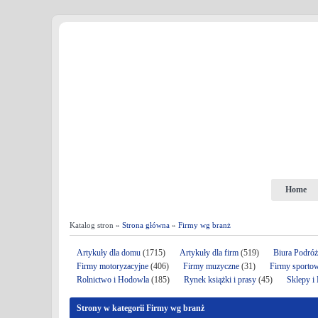
Home
Katalog stron »
Strona główna
»
Firmy wg branż
Artykuły dla domu
(1715)
Artykuły dla firm
(519)
Biura Podró
Firmy motoryzacyjne
(406)
Firmy muzyczne
(31)
Firmy sporto
Rolnictwo i Hodowla
(185)
Rynek książki i prasy
(45)
Sklepy i
Strony w kategorii Firmy wg branż