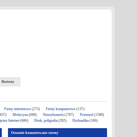
Buttony
Firmy internetowe
(273)
Firmy komputerowe
(137)
837)
Medycyna
(690)
Nieruchomości
(797)
Przemysł
(1580)
rzez Internet
(686)
Druk, poligrafia
(282)
Hydraulika
(106)
Ostatnio komentowane strony