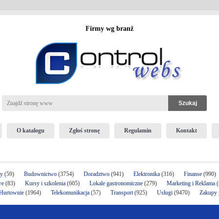
Firmy wg branż
O katalogu
Zgłoś stronę
Regulamin
Kontakt
ży
(59)
Budownictwo
(3754)
Doradztwo
(941)
Elektronika
(316)
Finanse
(990)
we
(83)
Kursy i szkolenia
(605)
Lokale gastronomiczne
(279)
Marketing i Reklama
(
 Hurtownie
(1964)
Telekomunikacja
(57)
Transport
(925)
Usługi
(9470)
Zakupy p