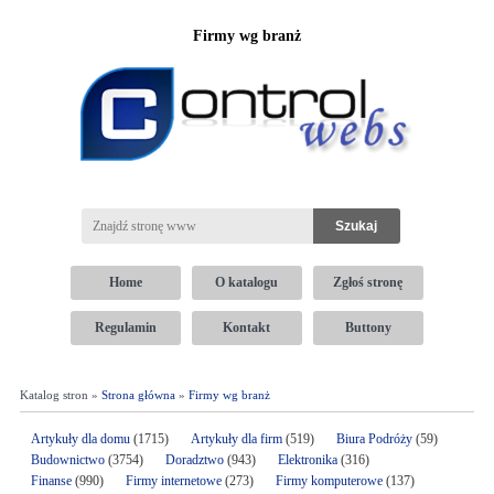
Firmy wg branż
Home
O katalogu
Zgłoś stronę
Regulamin
Kontakt
Buttony
Katalog stron »
Strona główna
»
Firmy wg branż
Artykuły dla domu
(1715)
Artykuły dla firm
(519)
Biura Podróży
(59)
Budownictwo
(3754)
Doradztwo
(943)
Elektronika
(316)
Finanse
(990)
Firmy internetowe
(273)
Firmy komputerowe
(137)