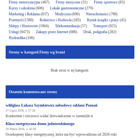
Firmy motoryzacyjne
(407)
Firmy muzyczne
(31)
Firmy sportowe
(83)
Kursy i szkolenia
(606)
Lokale gastronomiczne
(279)
Marketing i Reklama
(837)
Medycyna
(690)
Nieruchomości
(798)
Przemysł
(1580)
Rolnictwo i Hodowla
(185)
Rynek książki i prasy
(45)
Sklepy i Hurtownie
(1964)
Telekomunikacja
(57)
Transport
(925)
Usługi
(9473)
Zakupy przez Internet
(686)
Druk, poligrafia
(282)
Hydraulika
(106)
Strony w kategorii Firmy wg branż
Brak stron w tej kategorii.
Ostatnio komentowane strony
wildglass Łukasz Szymkiewicz zabudowy szklane Poznań
27 Lipca 2026, o 17:20
Konkretnie i rzeczowo widać doświadczenie w rzemiośle.n
Klasa energetyczna domu jednorodzinnego
29 Marca 2026, o 16:50
Oczekujemy klasy energetycznej, która ma być wprowadzona od 2026 roki