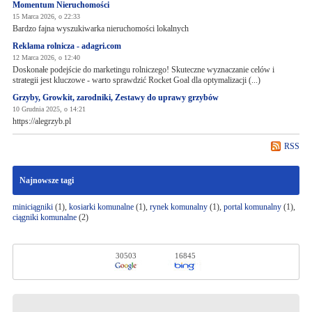
Momentum Nieruchomości
15 Marca 2026, o 22:33
Bardzo fajna wyszukiwarka nieruchomości lokalnych
Reklama rolnicza - adagri.com
12 Marca 2026, o 12:40
Doskonałe podejście do marketingu rolniczego! Skuteczne wyznaczanie celów i
strategii jest kluczowe - warto sprawdzić Rocket Goal dla optymalizacji (...)
Grzyby, Growkit, zarodniki, Zestawy do uprawy grzybów
10 Grudnia 2025, o 14:21
https://alegrzyb.pl
RSS
Najnowsze tagi
miniciągniki
(1),
kosiarki komunalne
(1),
rynek komunalny
(1),
portal komunalny
(1),
ciągniki komunalne
(2)
30503
16845