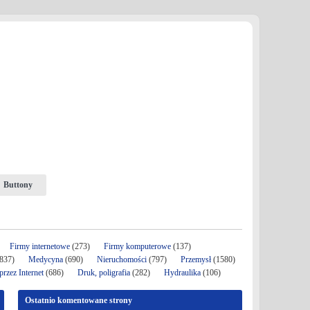
Buttony
Firmy internetowe
(273)
Firmy komputerowe
(137)
837)
Medycyna
(690)
Nieruchomości
(797)
Przemysł
(1580)
rzez Internet
(686)
Druk, poligrafia
(282)
Hydraulika
(106)
Ostatnio komentowane strony