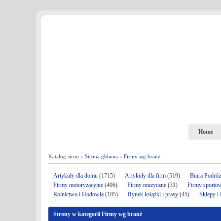
Home
Katalog stron »
Strona główna
»
Firmy wg branż
Artykuły dla domu
(1715)
Artykuły dla firm
(519)
Biura Podró
Firmy motoryzacyjne
(406)
Firmy muzyczne
(31)
Firmy sporto
Rolnictwo i Hodowla
(185)
Rynek książki i prasy
(45)
Sklepy i
Strony w kategorii Firmy wg branż