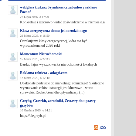
wildglass Łukasz Szymkiewicz zabudowy szklane
Poznań
27 Lipca 2026, o 17:20
Konkretnie i rzeczowo widać doświadczenie w rzemiośle.n
Klasa energetyczna domu jednorodzinnego
29 Marca 2026, o 16:50
Oczekujemy klasy energetycznej, która ma być
wprowadzona od 2026 roki
Momentum Nieruchomości
15 Marca 2026, o 22:33
Bardzo fajna wyszukiwarka nieruchomości lokalnych
Reklama rolnicza - adagri.com
12 Marca 2026, o 12:40
Doskonałe podejście do marketingu rolniczego! Skuteczne
wyznaczanie celów i strategii jest kluczowe - warto
sprawdzić Rocket Goal dla optymalizacji (...)
Grzyby, Growkit, zarodniki, Zestawy do uprawy
grzybów
10 Grudnia 2025, o 14:21
https://alegrzyb.pl
RSS