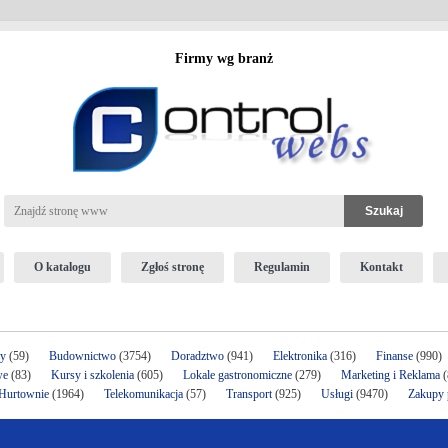
Firmy wg branż
O katalogu
Zgłoś stronę
Regulamin
Kontakt
ży
(59)
Budownictwo
(3754)
Doradztwo
(941)
Elektronika
(316)
Finanse
(990)
we
(83)
Kursy i szkolenia
(605)
Lokale gastronomiczne
(279)
Marketing i Reklama
(
 Hurtownie
(1964)
Telekomunikacja
(57)
Transport
(925)
Usługi
(9470)
Zakupy p