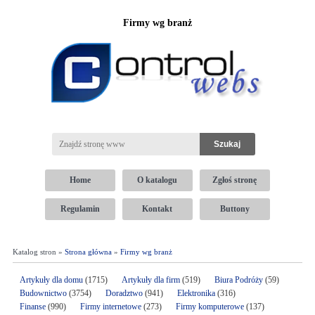
Firmy wg branż
Home
O katalogu
Zgłoś stronę
Regulamin
Kontakt
Buttony
Katalog stron »
Strona główna
»
Firmy wg branż
Artykuły dla domu
(1715)
Artykuły dla firm
(519)
Biura Podróży
(59)
Budownictwo
(3754)
Doradztwo
(941)
Elektronika
(316)
Finanse
(990)
Firmy internetowe
(273)
Firmy komputerowe
(137)