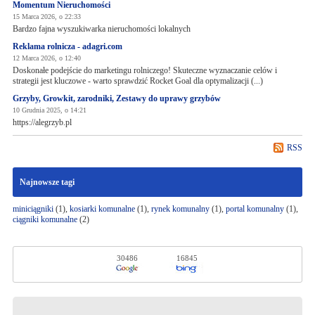
Momentum Nieruchomości
15 Marca 2026, o 22:33
Bardzo fajna wyszukiwarka nieruchomości lokalnych
Reklama rolnicza - adagri.com
12 Marca 2026, o 12:40
Doskonałe podejście do marketingu rolniczego! Skuteczne wyznaczanie celów i
strategii jest kluczowe - warto sprawdzić Rocket Goal dla optymalizacji (...)
Grzyby, Growkit, zarodniki, Zestawy do uprawy grzybów
10 Grudnia 2025, o 14:21
https://alegrzyb.pl
RSS
Najnowsze tagi
miniciągniki
(1),
kosiarki komunalne
(1),
rynek komunalny
(1),
portal komunalny
(1),
ciągniki komunalne
(2)
30486
16845