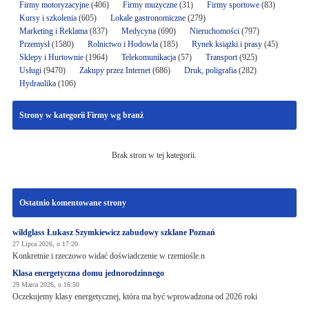
Firmy motoryzacyjne
(406)
Firmy muzyczne
(31)
Firmy sportowe
(83)
Kursy i szkolenia
(605)
Lokale gastronomiczne
(279)
Marketing i Reklama
(837)
Medycyna
(690)
Nieruchomości
(797)
Przemysł
(1580)
Rolnictwo i Hodowla
(185)
Rynek książki i prasy
(45)
Sklepy i Hurtownie
(1964)
Telekomunikacja
(57)
Transport
(925)
Usługi
(9470)
Zakupy przez Internet
(686)
Druk, poligrafia
(282)
Hydraulika
(106)
Strony w kategorii Firmy wg branż
Brak stron w tej kategorii.
Ostatnio komentowane strony
wildglass Łukasz Szymkiewicz zabudowy szklane Poznań
27 Lipca 2026, o 17:20
Konkretnie i rzeczowo widać doświadczenie w rzemiośle.n
Klasa energetyczna domu jednorodzinnego
29 Marca 2026, o 16:50
Oczekujemy klasy energetycznej, która ma być wprowadzona od 2026 roki