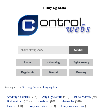
Firmy wg branż
Home
O katalogu
Zgłoś stronę
Regulamin
Kontakt
Buttony
Katalog stron »
Strona główna
»
Firmy wg branż
Artykuły dla domu
(1715)
Artykuły dla firm
(519)
Biura Podróży
(59)
Budownictwo
(3754)
Doradztwo
(941)
Elektronika
(316)
Finanse
(990)
Firmy internetowe
(273)
Firmy komputerowe
(137)