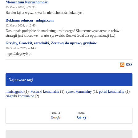
Momentum Nieruchomości
15 Marca 2026, o 22:33
Bardzo fajna wyszukiwarka nieruchomości lokalnych
Reklama rolnicza - adagri.com
12 Marca 2026, o 12:40
Doskonałe podejście do marketingu rolniczego! Skuteczne wyznaczanie celów i
strategii jest kluczowe - warto sprawdzić Rocket Goal dla optymalizacji (...)
Grzyby, Growkit, zarodniki, Zestawy do uprawy grzybów
10 Grudnia 2025, o 14:21
https://alegrzyb.pl
RSS
Najnowsze tagi
miniciągniki
(1),
kosiarki komunalne
(1),
rynek komunalny
(1),
portal komunalny
(1),
ciągniki komunalne
(2)
30494
16845