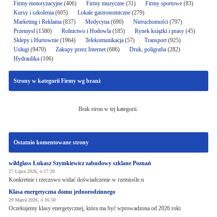
Firmy motoryzacyjne
(406)
Firmy muzyczne
(31)
Firmy sportowe
(83)
Kursy i szkolenia
(605)
Lokale gastronomiczne
(279)
Marketing i Reklama
(837)
Medycyna
(690)
Nieruchomości
(797)
Przemysł
(1580)
Rolnictwo i Hodowla
(185)
Rynek książki i prasy
(45)
Sklepy i Hurtownie
(1964)
Telekomunikacja
(57)
Transport
(925)
Usługi
(9470)
Zakupy przez Internet
(686)
Druk, poligrafia
(282)
Hydraulika
(106)
Strony w kategorii Firmy wg branż
Brak stron w tej kategorii.
Ostatnio komentowane strony
wildglass Łukasz Szymkiewicz zabudowy szklane Poznań
27 Lipca 2026, o 17:20
Konkretnie i rzeczowo widać doświadczenie w rzemiośle.n
Klasa energetyczna domu jednorodzinnego
29 Marca 2026, o 16:50
Oczekujemy klasy energetycznej, która ma być wprowadzona od 2026 roki