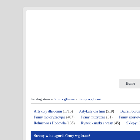
Home
Katalog stron »
Strona główna
»
Firmy wg branż
Artykuły dla domu
(1715)
Artykuły dla firm
(519)
Biura Podró
Firmy motoryzacyjne
(407)
Firmy muzyczne
(31)
Firmy sporto
Rolnictwo i Hodowla
(185)
Rynek książki i prasy
(45)
Sklepy i
Strony w kategorii Firmy wg branż