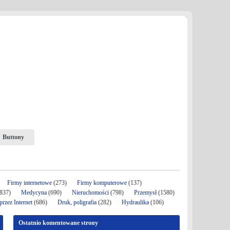
Buttony
Firmy internetowe
(273)
Firmy komputerowe
(137)
837)
Medycyna
(690)
Nieruchomości
(798)
Przemysł
(1580)
rzez Internet
(686)
Druk, poligrafia
(282)
Hydraulika
(106)
Ostatnio komentowane strony