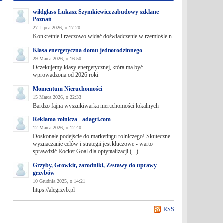
wildglass Łukasz Szymkiewicz zabudowy szklane
Poznań
27 Lipca 2026, o 17:20
Konkretnie i rzeczowo widać doświadczenie w rzemiośle.n
Klasa energetyczna domu jednorodzinnego
29 Marca 2026, o 16:50
Oczekujemy klasy energetycznej, która ma być
wprowadzona od 2026 roki
Momentum Nieruchomości
15 Marca 2026, o 22:33
Bardzo fajna wyszukiwarka nieruchomości lokalnych
Reklama rolnicza - adagri.com
12 Marca 2026, o 12:40
Doskonałe podejście do marketingu rolniczego! Skuteczne
wyznaczanie celów i strategii jest kluczowe - warto
sprawdzić Rocket Goal dla optymalizacji (...)
Grzyby, Growkit, zarodniki, Zestawy do uprawy
grzybów
10 Grudnia 2025, o 14:21
https://alegrzyb.pl
RSS