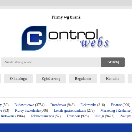
Firmy wg branż
O katalogu
Zgłoś stronę
Regulamin
Kontakt
ży
(59)
Budownictwo
(3754)
Doradztwo
(943)
Elektronika
(316)
Finanse
(990)
we
(83)
Kursy i szkolenia
(606)
Lokale gastronomiczne
(279)
Marketing i Reklama
(
 Hurtownie
(1964)
Telekomunikacja
(57)
Transport
(925)
Usługi
(9473)
Zakupy p