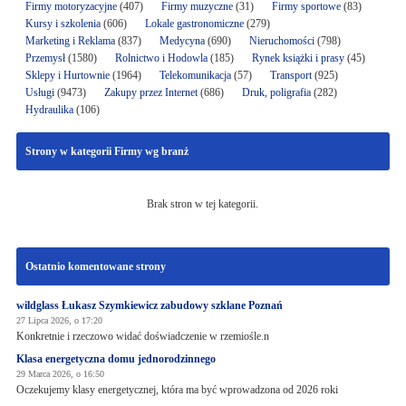
Firmy motoryzacyjne
(407)
Firmy muzyczne
(31)
Firmy sportowe
(83)
Kursy i szkolenia
(606)
Lokale gastronomiczne
(279)
Marketing i Reklama
(837)
Medycyna
(690)
Nieruchomości
(798)
Przemysł
(1580)
Rolnictwo i Hodowla
(185)
Rynek książki i prasy
(45)
Sklepy i Hurtownie
(1964)
Telekomunikacja
(57)
Transport
(925)
Usługi
(9473)
Zakupy przez Internet
(686)
Druk, poligrafia
(282)
Hydraulika
(106)
Strony w kategorii Firmy wg branż
Brak stron w tej kategorii.
Ostatnio komentowane strony
wildglass Łukasz Szymkiewicz zabudowy szklane Poznań
27 Lipca 2026, o 17:20
Konkretnie i rzeczowo widać doświadczenie w rzemiośle.n
Klasa energetyczna domu jednorodzinnego
29 Marca 2026, o 16:50
Oczekujemy klasy energetycznej, która ma być wprowadzona od 2026 roki