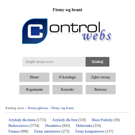
Firmy wg branż
Home
O katalogu
Zgłoś stronę
Regulamin
Kontakt
Buttony
Katalog stron »
Strona główna
»
Firmy wg branż
Artykuły dla domu
(1715)
Artykuły dla firm
(519)
Biura Podróży
(59)
Budownictwo
(3754)
Doradztwo
(943)
Elektronika
(316)
Finanse
(990)
Firmy internetowe
(273)
Firmy komputerowe
(137)