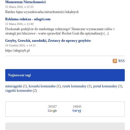
Momentum Nieruchomości
15 Marca 2026, o 22:33
Bardzo fajna wyszukiwarka nieruchomości lokalnych
Reklama rolnicza - adagri.com
12 Marca 2026, o 12:40
Doskonałe podejście do marketingu rolniczego! Skuteczne wyznaczanie celów i
strategii jest kluczowe - warto sprawdzić Rocket Goal dla optymalizacji (...)
Grzyby, Growkit, zarodniki, Zestawy do uprawy grzybów
10 Grudnia 2025, o 14:21
https://alegrzyb.pl
RSS
Najnowsze tagi
miniciągniki
(1),
kosiarki komunalne
(1),
rynek komunalny
(1),
portal komunalny
(1),
ciągniki komunalne
(2)
30507
16845