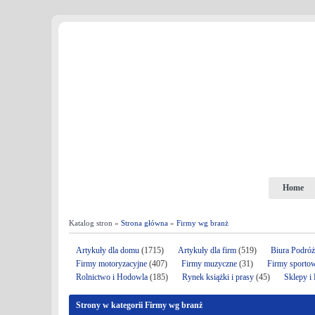
Home
Katalog stron »
Strona główna
»
Firmy wg branż
Artykuły dla domu
(1715)
Artykuły dla firm
(519)
Biura Podró
Firmy motoryzacyjne
(407)
Firmy muzyczne
(31)
Firmy sporto
Rolnictwo i Hodowla
(185)
Rynek książki i prasy
(45)
Sklepy i
Strony w kategorii Firmy wg branż