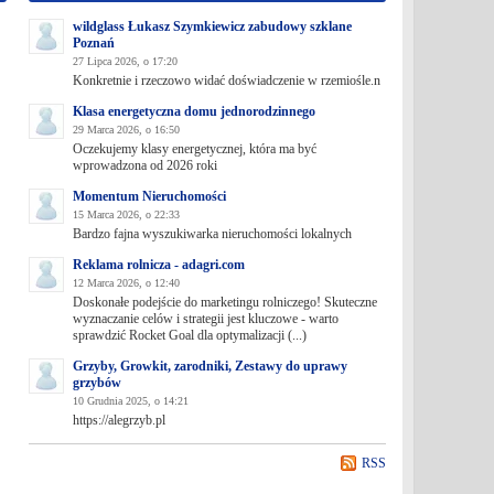
wildglass Łukasz Szymkiewicz zabudowy szklane
Poznań
27 Lipca 2026, o 17:20
Konkretnie i rzeczowo widać doświadczenie w rzemiośle.n
Klasa energetyczna domu jednorodzinnego
29 Marca 2026, o 16:50
Oczekujemy klasy energetycznej, która ma być
wprowadzona od 2026 roki
Momentum Nieruchomości
15 Marca 2026, o 22:33
Bardzo fajna wyszukiwarka nieruchomości lokalnych
Reklama rolnicza - adagri.com
12 Marca 2026, o 12:40
Doskonałe podejście do marketingu rolniczego! Skuteczne
wyznaczanie celów i strategii jest kluczowe - warto
sprawdzić Rocket Goal dla optymalizacji (...)
Grzyby, Growkit, zarodniki, Zestawy do uprawy
grzybów
10 Grudnia 2025, o 14:21
https://alegrzyb.pl
RSS