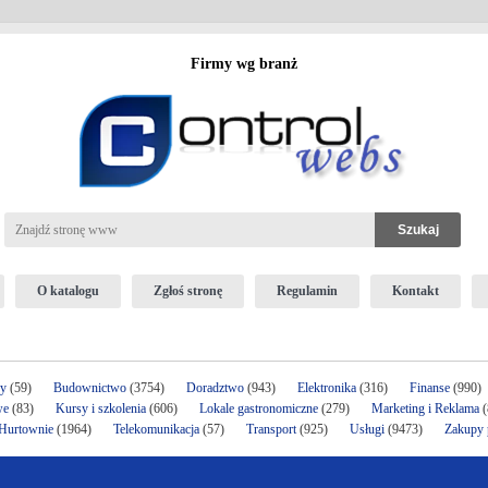
Firmy wg branż
O katalogu
Zgłoś stronę
Regulamin
Kontakt
ży
(59)
Budownictwo
(3754)
Doradztwo
(943)
Elektronika
(316)
Finanse
(990)
we
(83)
Kursy i szkolenia
(606)
Lokale gastronomiczne
(279)
Marketing i Reklama
(
 Hurtownie
(1964)
Telekomunikacja
(57)
Transport
(925)
Usługi
(9473)
Zakupy p