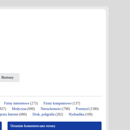
Buttony
Firmy internetowe
(273)
Firmy komputerowe
(137)
837)
Medycyna
(690)
Nieruchomości
(798)
Przemysł
(1580)
rzez Internet
(686)
Druk, poligrafia
(282)
Hydraulika
(106)
Ostatnio komentowane strony