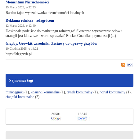
Momentum Nieruchomości
15 Marca 2026, o 22:33
Bardzo fajna wyszukiwarka nieruchomości lokalnych
Reklama rolnicza - adagri.com
12 Marca 2026, o 12:40
Doskonałe podejście do marketingu rolniczego! Skuteczne wyznaczanie celów i
strategii jest kluczowe - warto sprawdzić Rocket Goal dla optymalizacji (...)
Grzyby, Growkit, zarodniki, Zestawy do uprawy grzybów
10 Grudnia 2025, o 14:21
https://alegrzyb.pl
RSS
Najnowsze tagi
miniciągniki
(1),
kosiarki komunalne
(1),
rynek komunalny
(1),
portal komunalny
(1),
ciągniki komunalne
(2)
30501
16845