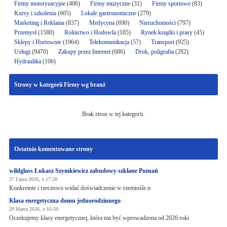
Firmy motoryzacyjne
(406)
Firmy muzyczne
(31)
Firmy sportowe
(83)
Kursy i szkolenia
(605)
Lokale gastronomiczne
(279)
Marketing i Reklama
(837)
Medycyna
(690)
Nieruchomości
(797)
Przemysł
(1580)
Rolnictwo i Hodowla
(185)
Rynek książki i prasy
(45)
Sklepy i Hurtownie
(1964)
Telekomunikacja
(57)
Transport
(925)
Usługi
(9470)
Zakupy przez Internet
(686)
Druk, poligrafia
(282)
Hydraulika
(106)
Strony w kategorii Firmy wg branż
Brak stron w tej kategorii.
Ostatnio komentowane strony
wildglass Łukasz Szymkiewicz zabudowy szklane Poznań
27 Lipca 2026, o 17:20
Konkretnie i rzeczowo widać doświadczenie w rzemiośle.n
Klasa energetyczna domu jednorodzinnego
29 Marca 2026, o 16:50
Oczekujemy klasy energetycznej, która ma być wprowadzona od 2026 roki