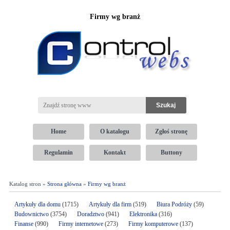
Firmy wg branż
Home
O katalogu
Zgłoś stronę
Regulamin
Kontakt
Buttony
Katalog stron »
Strona główna
»
Firmy wg branż
Artykuły dla domu
(1715)
Artykuły dla firm
(519)
Biura Podróży
(59)
Budownictwo
(3754)
Doradztwo
(941)
Elektronika
(316)
Finanse
(990)
Firmy internetowe
(273)
Firmy komputerowe
(137)