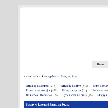
Home
Katalog stron »
Strona główna
»
Firmy wg branż
Artykuły dla domu
(1715)
Artykuły dla firm
(519)
Biura Podró
Firmy motoryzacyjne
(406)
Firmy muzyczne
(31)
Firmy sporto
Rolnictwo i Hodowla
(185)
Rynek książki i prasy
(45)
Sklepy i
Strony w kategorii Firmy wg branż