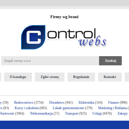
Firmy wg branż
O katalogu
Zgłoś stronę
Regulamin
Kontakt
ży
(59)
Budownictwo
(3754)
Doradztwo
(941)
Elektronika
(316)
Finanse
(990)
we
(83)
Kursy i szkolenia
(605)
Lokale gastronomiczne
(279)
Marketing i Reklama
(
 Hurtownie
(1964)
Telekomunikacja
(57)
Transport
(925)
Usługi
(9470)
Zakupy p