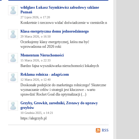
wildglass Łukasz Szymkiewicz zabudowy szklane
Poznań
27 Lipca 2026, o 17:20
Konkretnie i rzeczowo widać doświadczenie w rzemiośle.n
Klasa energetyczna domu jednorodzinnego
29 Marca 2026, o 16:50
Oczekujemy klasy energetycznej, która ma być
wprowadzona od 2026 roki
Momentum Nieruchomości
15 Marca 2026, o 22:33
Bardzo fajna wyszukiwarka nieruchomości lokalnych
Reklama rolnicza - adagri.com
12 Marca 2026, o 12:40
Doskonałe podejście do marketingu rolniczego! Skuteczne
wyznaczanie celów i strategii jest kluczowe - warto
sprawdzić Rocket Goal dla optymalizacji (...)
Grzyby, Growkit, zarodniki, Zestawy do uprawy
grzybów
10 Grudnia 2025, o 14:21
https://alegrzyb.pl
RSS