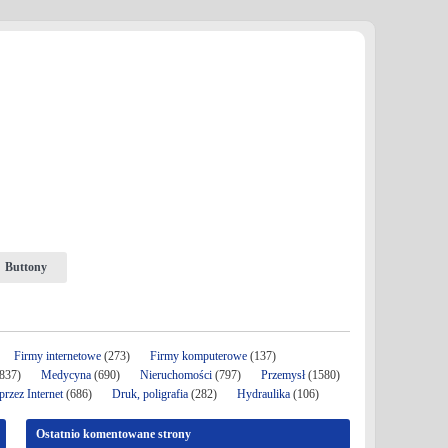
Buttony
Firmy internetowe
(273)
Firmy komputerowe
(137)
837)
Medycyna
(690)
Nieruchomości
(797)
Przemysł
(1580)
rzez Internet
(686)
Druk, poligrafia
(282)
Hydraulika
(106)
Ostatnio komentowane strony