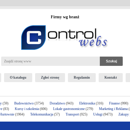
Firmy wg branż
O katalogu
Zgłoś stronę
Regulamin
Kontakt
ży
(59)
Budownictwo
(3754)
Doradztwo
(943)
Elektronika
(316)
Finanse
(990)
we
(83)
Kursy i szkolenia
(606)
Lokale gastronomiczne
(279)
Marketing i Reklama
(
 Hurtownie
(1964)
Telekomunikacja
(57)
Transport
(925)
Usługi
(9473)
Zakupy p