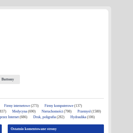
Buttony
Firmy internetowe
(273)
Firmy komputerowe
(137)
837)
Medycyna
(690)
Nieruchomości
(798)
Przemysł
(1580)
rzez Internet
(686)
Druk, poligrafia
(282)
Hydraulika
(106)
Ostatnio komentowane strony