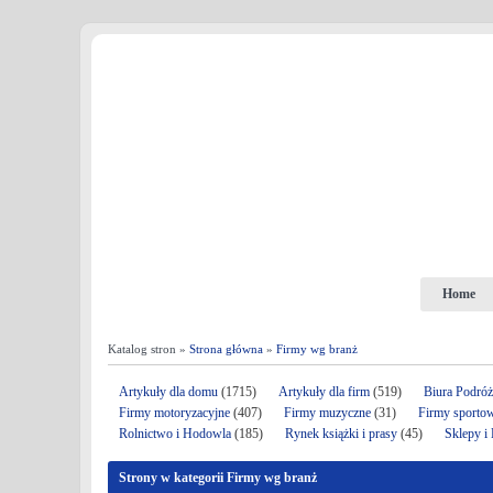
Home
Katalog stron »
Strona główna
»
Firmy wg branż
Artykuły dla domu
(1715)
Artykuły dla firm
(519)
Biura Podró
Firmy motoryzacyjne
(407)
Firmy muzyczne
(31)
Firmy sporto
Rolnictwo i Hodowla
(185)
Rynek książki i prasy
(45)
Sklepy i
Strony w kategorii Firmy wg branż