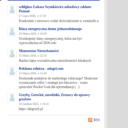
wildglass Łukasz Szymkiewicz zabudowy szklane
Poznań
27 Lipca 2026, o 17:20
Konkretnie i rzeczowo widać doświadczenie w rzemiośle.n
Klasa energetyczna domu jednorodzinnego
29 Marca 2026, o 16:50
Oczekujemy klasy energetycznej, która ma być
wprowadzona od 2026 roki
Momentum Nieruchomości
15 Marca 2026, o 22:33
Bardzo fajna wyszukiwarka nieruchomości lokalnych
Reklama rolnicza - adagri.com
12 Marca 2026, o 12:40
Doskonałe podejście do marketingu rolniczego! Skuteczne
wyznaczanie celów i strategii jest kluczowe - warto
sprawdzić Rocket Goal dla optymalizacji (...)
Grzyby, Growkit, zarodniki, Zestawy do uprawy
grzybów
10 Grudnia 2025, o 14:21
https://alegrzyb.pl
RSS