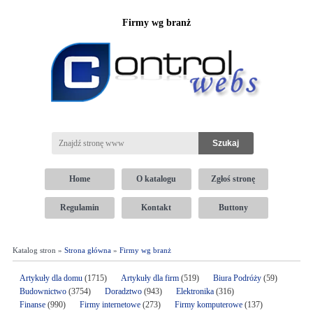
Firmy wg branż
Home
O katalogu
Zgłoś stronę
Regulamin
Kontakt
Buttony
Katalog stron »
Strona główna
»
Firmy wg branż
Artykuły dla domu
(1715)
Artykuły dla firm
(519)
Biura Podróży
(59)
Budownictwo
(3754)
Doradztwo
(943)
Elektronika
(316)
Finanse
(990)
Firmy internetowe
(273)
Firmy komputerowe
(137)