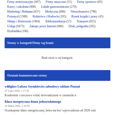
Firmy motoryzacyjne
(407)
Firmy muzyczne
(31)
Firmy sportowe
(83)
Kursy i szkolenia
(606)
Lokale gastronomiczne
(279)
Marketing i Reklama
(837)
Medycyna
(690)
Nieruchomości
(798)
Przemysł
(1580)
Rolnictwo i Hodowla
(185)
Rynek książki i prasy
(45)
Sklepy i Hurtownie
(1964)
Telekomunikacja
(57)
Transport
(925)
Usługi
(9473)
Zakupy przez Internet
(686)
Druk, poligrafia
(282)
Hydraulika
(106)
Strony w kategorii Firmy wg branż
Brak stron w tej kategorii.
Ostatnio komentowane strony
wildglass Łukasz Szymkiewicz zabudowy szklane Poznań
27 Lipca 2026, o 17:20
Konkretnie i rzeczowo widać doświadczenie w rzemiośle.n
Klasa energetyczna domu jednorodzinnego
29 Marca 2026, o 16:50
Oczekujemy klasy energetycznej, która ma być wprowadzona od 2026 roki