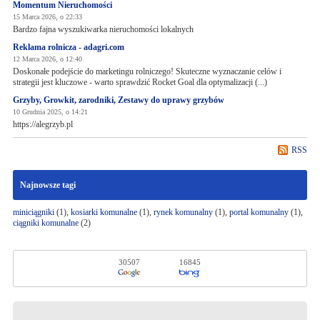
Momentum Nieruchomości
15 Marca 2026, o 22:33
Bardzo fajna wyszukiwarka nieruchomości lokalnych
Reklama rolnicza - adagri.com
12 Marca 2026, o 12:40
Doskonałe podejście do marketingu rolniczego! Skuteczne wyznaczanie celów i
strategii jest kluczowe - warto sprawdzić Rocket Goal dla optymalizacji (...)
Grzyby, Growkit, zarodniki, Zestawy do uprawy grzybów
10 Grudnia 2025, o 14:21
https://alegrzyb.pl
RSS
Najnowsze tagi
miniciągniki
(1),
kosiarki komunalne
(1),
rynek komunalny
(1),
portal komunalny
(1),
ciągniki komunalne
(2)
30507
16845