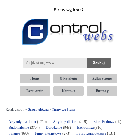
Firmy wg branż
Home
O katalogu
Zgłoś stronę
Regulamin
Kontakt
Buttony
Katalog stron »
Strona główna
»
Firmy wg branż
Artykuły dla domu
(1715)
Artykuły dla firm
(519)
Biura Podróży
(59)
Budownictwo
(3754)
Doradztwo
(943)
Elektronika
(316)
Finanse
(990)
Firmy internetowe
(273)
Firmy komputerowe
(137)