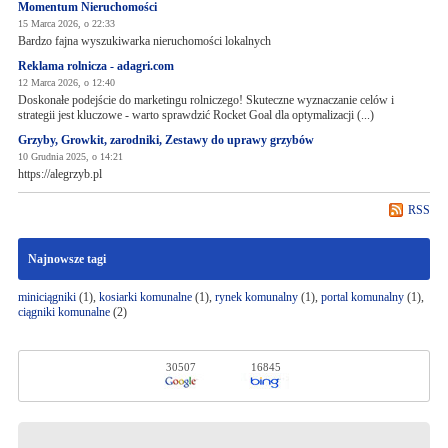
Momentum Nieruchomości
15 Marca 2026, o 22:33
Bardzo fajna wyszukiwarka nieruchomości lokalnych
Reklama rolnicza - adagri.com
12 Marca 2026, o 12:40
Doskonałe podejście do marketingu rolniczego! Skuteczne wyznaczanie celów i
strategii jest kluczowe - warto sprawdzić Rocket Goal dla optymalizacji (...)
Grzyby, Growkit, zarodniki, Zestawy do uprawy grzybów
10 Grudnia 2025, o 14:21
https://alegrzyb.pl
RSS
Najnowsze tagi
miniciągniki
(1),
kosiarki komunalne
(1),
rynek komunalny
(1),
portal komunalny
(1),
ciągniki komunalne
(2)
30507
16845