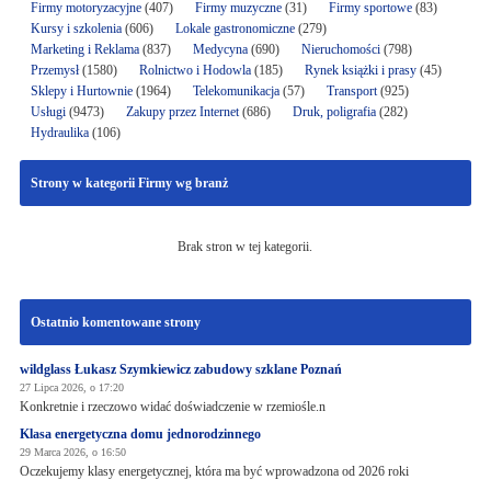
Firmy motoryzacyjne
(407)
Firmy muzyczne
(31)
Firmy sportowe
(83)
Kursy i szkolenia
(606)
Lokale gastronomiczne
(279)
Marketing i Reklama
(837)
Medycyna
(690)
Nieruchomości
(798)
Przemysł
(1580)
Rolnictwo i Hodowla
(185)
Rynek książki i prasy
(45)
Sklepy i Hurtownie
(1964)
Telekomunikacja
(57)
Transport
(925)
Usługi
(9473)
Zakupy przez Internet
(686)
Druk, poligrafia
(282)
Hydraulika
(106)
Strony w kategorii Firmy wg branż
Brak stron w tej kategorii.
Ostatnio komentowane strony
wildglass Łukasz Szymkiewicz zabudowy szklane Poznań
27 Lipca 2026, o 17:20
Konkretnie i rzeczowo widać doświadczenie w rzemiośle.n
Klasa energetyczna domu jednorodzinnego
29 Marca 2026, o 16:50
Oczekujemy klasy energetycznej, która ma być wprowadzona od 2026 roki