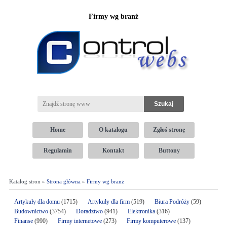
Firmy wg branż
Home
O katalogu
Zgłoś stronę
Regulamin
Kontakt
Buttony
Katalog stron »
Strona główna
»
Firmy wg branż
Artykuły dla domu
(1715)
Artykuły dla firm
(519)
Biura Podróży
(59)
Budownictwo
(3754)
Doradztwo
(941)
Elektronika
(316)
Finanse
(990)
Firmy internetowe
(273)
Firmy komputerowe
(137)