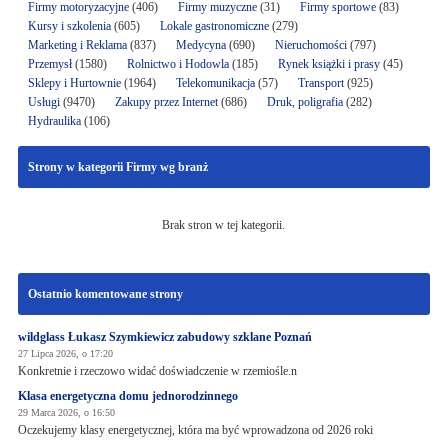
Firmy motoryzacyjne
(406)
Firmy muzyczne
(31)
Firmy sportowe
(83)
Kursy i szkolenia
(605)
Lokale gastronomiczne
(279)
Marketing i Reklama
(837)
Medycyna
(690)
Nieruchomości
(797)
Przemysł
(1580)
Rolnictwo i Hodowla
(185)
Rynek książki i prasy
(45)
Sklepy i Hurtownie
(1964)
Telekomunikacja
(57)
Transport
(925)
Usługi
(9470)
Zakupy przez Internet
(686)
Druk, poligrafia
(282)
Hydraulika
(106)
Strony w kategorii Firmy wg branż
Brak stron w tej kategorii.
Ostatnio komentowane strony
wildglass Łukasz Szymkiewicz zabudowy szklane Poznań
27 Lipca 2026, o 17:20
Konkretnie i rzeczowo widać doświadczenie w rzemiośle.n
Klasa energetyczna domu jednorodzinnego
29 Marca 2026, o 16:50
Oczekujemy klasy energetycznej, która ma być wprowadzona od 2026 roki