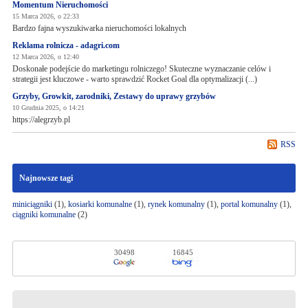
Momentum Nieruchomości
15 Marca 2026, o 22:33
Bardzo fajna wyszukiwarka nieruchomości lokalnych
Reklama rolnicza - adagri.com
12 Marca 2026, o 12:40
Doskonałe podejście do marketingu rolniczego! Skuteczne wyznaczanie celów i
strategii jest kluczowe - warto sprawdzić Rocket Goal dla optymalizacji (...)
Grzyby, Growkit, zarodniki, Zestawy do uprawy grzybów
10 Grudnia 2025, o 14:21
https://alegrzyb.pl
RSS
Najnowsze tagi
miniciągniki
(1),
kosiarki komunalne
(1),
rynek komunalny
(1),
portal komunalny
(1),
ciągniki komunalne
(2)
30498
16845