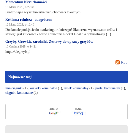
Momentum Nieruchomości
15 Marca 2026, o 22:33
Bardzo fajna wyszukiwarka nieruchomości lokalnych
Reklama rolnicza - adagri.com
12 Marca 2026, o 12:40
Doskonałe podejście do marketingu rolniczego! Skuteczne wyznaczanie celów i
strategii jest kluczowe - warto sprawdzić Rocket Goal dla optymalizacji (...)
Grzyby, Growkit, zarodniki, Zestawy do uprawy grzybów
10 Grudnia 2025, o 14:21
https://alegrzyb.pl
RSS
Najnowsze tagi
miniciągniki
(1),
kosiarki komunalne
(1),
rynek komunalny
(1),
portal komunalny
(1),
ciągniki komunalne
(2)
30498
16845