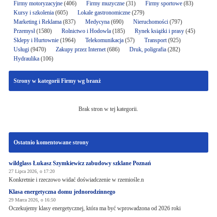
Firmy motoryzacyjne
(406)
Firmy muzyczne
(31)
Firmy sportowe
(83)
Kursy i szkolenia
(605)
Lokale gastronomiczne
(279)
Marketing i Reklama
(837)
Medycyna
(690)
Nieruchomości
(797)
Przemysł
(1580)
Rolnictwo i Hodowla
(185)
Rynek książki i prasy
(45)
Sklepy i Hurtownie
(1964)
Telekomunikacja
(57)
Transport
(925)
Usługi
(9470)
Zakupy przez Internet
(686)
Druk, poligrafia
(282)
Hydraulika
(106)
Strony w kategorii Firmy wg branż
Brak stron w tej kategorii.
Ostatnio komentowane strony
wildglass Łukasz Szymkiewicz zabudowy szklane Poznań
27 Lipca 2026, o 17:20
Konkretnie i rzeczowo widać doświadczenie w rzemiośle.n
Klasa energetyczna domu jednorodzinnego
29 Marca 2026, o 16:50
Oczekujemy klasy energetycznej, która ma być wprowadzona od 2026 roki