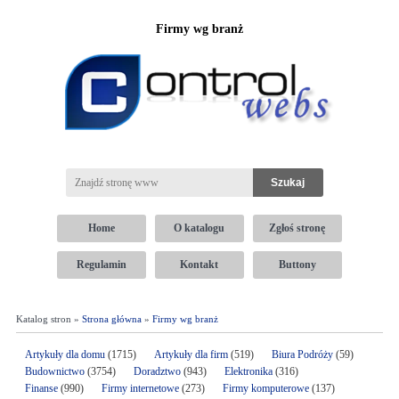
Firmy wg branż
Home
O katalogu
Zgłoś stronę
Regulamin
Kontakt
Buttony
Katalog stron »
Strona główna
»
Firmy wg branż
Artykuły dla domu
(1715)
Artykuły dla firm
(519)
Biura Podróży
(59)
Budownictwo
(3754)
Doradztwo
(943)
Elektronika
(316)
Finanse
(990)
Firmy internetowe
(273)
Firmy komputerowe
(137)