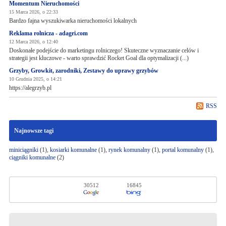
Momentum Nieruchomości
15 Marca 2026, o 22:33
Bardzo fajna wyszukiwarka nieruchomości lokalnych
Reklama rolnicza - adagri.com
12 Marca 2026, o 12:40
Doskonałe podejście do marketingu rolniczego! Skuteczne wyznaczanie celów i
strategii jest kluczowe - warto sprawdzić Rocket Goal dla optymalizacji (...)
Grzyby, Growkit, zarodniki, Zestawy do uprawy grzybów
10 Grudnia 2025, o 14:21
https://alegrzyb.pl
RSS
Najnowsze tagi
miniciągniki
(1),
kosiarki komunalne
(1),
rynek komunalny
(1),
portal komunalny
(1),
ciągniki komunalne
(2)
30512
16845