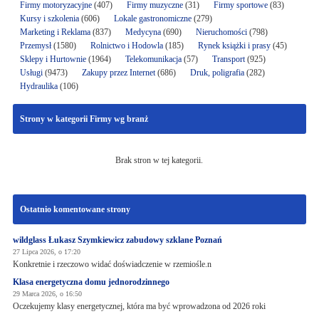
Firmy motoryzacyjne
(407)
Firmy muzyczne
(31)
Firmy sportowe
(83)
Kursy i szkolenia
(606)
Lokale gastronomiczne
(279)
Marketing i Reklama
(837)
Medycyna
(690)
Nieruchomości
(798)
Przemysł
(1580)
Rolnictwo i Hodowla
(185)
Rynek książki i prasy
(45)
Sklepy i Hurtownie
(1964)
Telekomunikacja
(57)
Transport
(925)
Usługi
(9473)
Zakupy przez Internet
(686)
Druk, poligrafia
(282)
Hydraulika
(106)
Strony w kategorii Firmy wg branż
Brak stron w tej kategorii.
Ostatnio komentowane strony
wildglass Łukasz Szymkiewicz zabudowy szklane Poznań
27 Lipca 2026, o 17:20
Konkretnie i rzeczowo widać doświadczenie w rzemiośle.n
Klasa energetyczna domu jednorodzinnego
29 Marca 2026, o 16:50
Oczekujemy klasy energetycznej, która ma być wprowadzona od 2026 roki