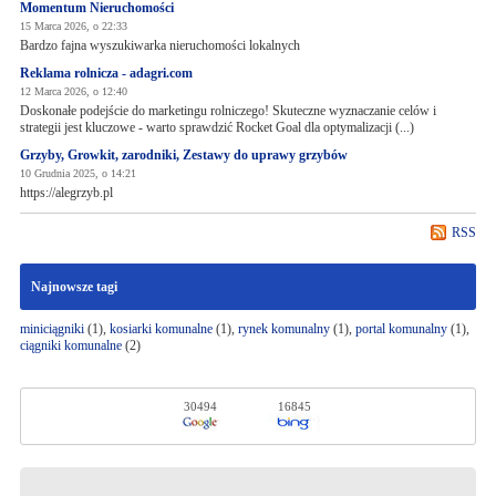
Momentum Nieruchomości
15 Marca 2026, o 22:33
Bardzo fajna wyszukiwarka nieruchomości lokalnych
Reklama rolnicza - adagri.com
12 Marca 2026, o 12:40
Doskonałe podejście do marketingu rolniczego! Skuteczne wyznaczanie celów i
strategii jest kluczowe - warto sprawdzić Rocket Goal dla optymalizacji (...)
Grzyby, Growkit, zarodniki, Zestawy do uprawy grzybów
10 Grudnia 2025, o 14:21
https://alegrzyb.pl
RSS
Najnowsze tagi
miniciągniki
(1),
kosiarki komunalne
(1),
rynek komunalny
(1),
portal komunalny
(1),
ciągniki komunalne
(2)
30494
16845