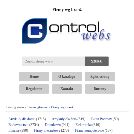
Firmy wg branż
Home
O katalogu
Zgłoś stronę
Regulamin
Kontakt
Buttony
Katalog stron »
Strona główna
»
Firmy wg branż
Artykuły dla domu
(1715)
Artykuły dla firm
(519)
Biura Podróży
(59)
Budownictwo
(3754)
Doradztwo
(941)
Elektronika
(316)
Finanse
(990)
Firmy internetowe
(273)
Firmy komputerowe
(137)