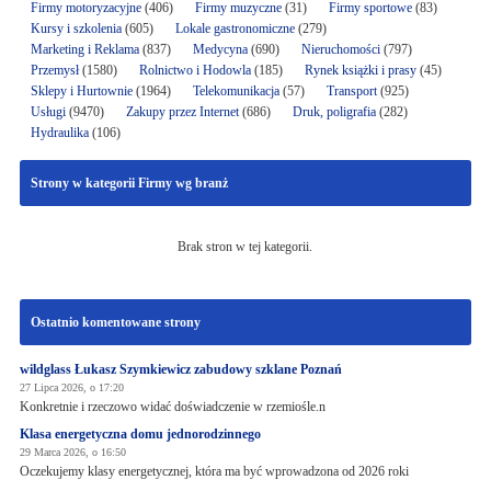
Firmy motoryzacyjne
(406)
Firmy muzyczne
(31)
Firmy sportowe
(83)
Kursy i szkolenia
(605)
Lokale gastronomiczne
(279)
Marketing i Reklama
(837)
Medycyna
(690)
Nieruchomości
(797)
Przemysł
(1580)
Rolnictwo i Hodowla
(185)
Rynek książki i prasy
(45)
Sklepy i Hurtownie
(1964)
Telekomunikacja
(57)
Transport
(925)
Usługi
(9470)
Zakupy przez Internet
(686)
Druk, poligrafia
(282)
Hydraulika
(106)
Strony w kategorii Firmy wg branż
Brak stron w tej kategorii.
Ostatnio komentowane strony
wildglass Łukasz Szymkiewicz zabudowy szklane Poznań
27 Lipca 2026, o 17:20
Konkretnie i rzeczowo widać doświadczenie w rzemiośle.n
Klasa energetyczna domu jednorodzinnego
29 Marca 2026, o 16:50
Oczekujemy klasy energetycznej, która ma być wprowadzona od 2026 roki